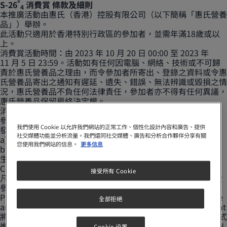
®
S-26
消費賞 條款及細則
4
本推廣活動由惠氏（香港）控股有限公司（以下簡稱「惠氏營養
品」）舉辦。
此活動只適用於香港特別行政區的參加者，並需年滿18歲或以
上。
消費賞活動時間：由 2023 年 10 月 20 日 00:00 至 2023 年
11 月 5 日 23:59。活動如有任何因電腦、網絡、技術或不可歸
責於惠氏營養品之理由，而令參加者所寄出、登錄之資料或令惠
氏營養品寄出之通知有遲延、遺失、錯誤、無法辨識或毀損之情
況，惠氏營養品不負任何法律責任，參加者亦不得有任何異議，
惠氏營養品保留最終決定權。
消費賞參加條件：
®
參加者需要完成以下兩步驟，即有機會贏取 “PRIMEarly
語言
我們使用 Cookie 以允許我們網站的正常工作、個性化設計內容和廣告、提供
發展課程”， 名額：20個 。
社交媒體功能並分析流量。我們還同社交媒體、廣告和分析合作夥伴分享有關
a) 讚好 (Like) 此 Facebook 貼文
您使用我們網站的信息。
更多信息
®
b) 於指定商店購買兩罐或以上⁺ S-26
ULTIMA
瑞士版產品(初
4
生嬰兒奶粉除外)，並將收據Inbox 發送到ULTIMAMA
Community Facebook專頁。
接受所有 Cookie
凡購買兩罐或以上⁺的首20名參加者，經核實成功後，即可免費
®
參加 PRIMEarly
語言發展課程。
®
PRIMEarly
語言發展課程 (價值$2,500) 由Foresight Language
全部拒絕
and Learning Solutions Ltd. (下稱Foresight) 提供。Foresight
將會錄製此次課程，供日後使用。課程為一個以小組及網上形式
進行的早期言語發展策略入門課程，内容由Foresight 編制及安
Cookie 设置