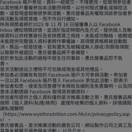
Facebook 帳戶參加。資料一經提交，不得更改。如發現參加者
以其他帳戶重複參加本活動而得獎、以任何程式擾亂或操控活
動，或發現虛假帳號參與活動，惠氏營養品有權取消該參加者參
與活動及得獎資格，而不作另行通知。
所有得獎者將於2023 年 11 月 16 日接獲專人以 Facebook
Inbox 通知領獎詳情，並須於指定時間內及方式，提供個人及聯
絡資料以供核實身份及安排獎賞之用途。未能成功聯絡、逾期或
未能提供完整個人資料者將作棄權論，其得獎資格將被自動取
消。獎品一經發送後，若有遺失及被竊或無人接收/到郵局領取
以致郵件被退回，惠氏營養品將不會補發。
若於參加此活動的過程中發生任何事故，惠氏營養品恕不負
責。
是次活動送出之禮物不可兌換成現金或其他禮品。
參加者必須擁有有效的 Facebook 賬戶方可參與活動。參加者
一旦以其 Facebook 賬戶登入 Facebook 參加此活動，即表示
參加者知悉、接受及同意遵守本條款及細則及免責聲明，以及同
意本活動透過 Facebook 取得其有關資料。
參加者所提供之個人資料僅供是次推廣活動之用，惠氏營養品將
按照《個人資料(私隱)條例》 處理所收集的個人資料。詳情請閱
讀私隱聲明
（
https://www.wyethnutrition.com.hk/cn/privacypolicy.asp
x
）。
惠氏營養品、是次推廣活動的廣告公司、網站製作公司之員工及
其直系親屬不得參與本活動， 以示公允。