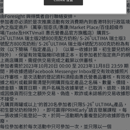
排。線上課程將於十一月之間安排，視乎得獎者小朋友的年齡範
圍，有機會將得獎者分組並於不同時段提供課程。課程安排，將
由Foresight 與得獎者自行聯絡安排。
參加者亦必須於是次推廣活動有效消費期內到香港特別行政區境
內之指定商戶（萬寧/屈臣氏/惠康/Market Place/百佳超級市
場/Taste及HKTVmall 惠氏營養品官方旗艦店）購買S-
®
®
26
ULTIMA 瑞士版2號800克配方奶粉/ S-26
ULTIMA 瑞士版3
®
號配方800克奶粉/ S-26
ULTIMA 瑞士版4號配方800克奶粉為有
效（以下簡稱「指定產品」）（以單一收據計算，初生嬰兒奶粉
除外），保留有效電腦機印收據正本。若參加者於指定商戶的網
上商店購買，需提供交易完成之截屏以供審核。
參加者需於2023年10月20日 00:00 至 2023年11月8日 23:59 期
間，將收據透過Facebook Messenger Inbox提交有效收據照片
以作審核。是次活動的登記資料須經由惠氏營養品審核，有效收
據之相片或截屏需清楚列明購買指定產品之名稱、數量、價錢、
總金額、購買日期、商戶名稱及收據單號。已取消、退款、換貨
或因換貨而衍生之額外交易、偽造、欺詐或未誌帳的交易收據恕
不接受。
®
凡購買兩罐或以上⁺的首20名參加者(只限S-26
ULTIMA
產品，
4
®
初生嬰兒奶粉除外），即可贏得PRIMEarly
語言發展課程 。每
一張收據只能登記一次，於同一活動期內重複登記的收據即告作
廢。
每位參加者於每次活動中只可參加一次，並只限以一個