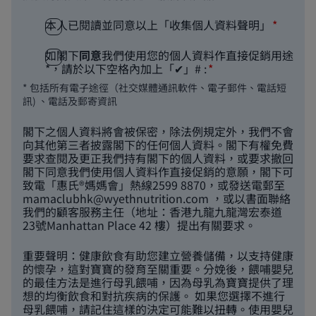
本人已閱讀並同意以上「收集個人資料聲明」
如閣下
同意
我們使用您的個人資料作直接促銷用途
*，請於以下空格內加上「✔」# :
* 包括所有電子途徑（社交媒體通訊軟件、電子郵件、電話短
訊) 、電話及郵寄資訊
閣下之個人資料將會被保密，除法例規定外，我們不會
向其他第三者披露閣下的任何個人資料。閣下有權免費
要求查閱及更正我們持有閣下的個人資料，或要求撤回
閣下同意我們使用個人資料作直接促銷的意願，閣下可
致電「惠氏®媽媽會」熱線2599 8870，或發送電郵至
mamaclubhk@wyethnutrition.com
，或以書面聯絡
我們的顧客服務主任（地址：香港九龍九龍灣宏泰道
23號Manhattan Place 42 樓）提出有關要求。
重要聲明：健康飲食有助您建立營養儲備，以支持健康
的懷孕，這對寶寶的發育至關重要。分娩後，餵哺嬰兒
的最佳方法是進行母乳餵哺，因為母乳為寶寶提供了理
想的均衡飲食和對抗疾病的保護。 如果您選擇不進行
母乳餵哺，請記住這樣的決定可能難以扭轉。使用嬰兒