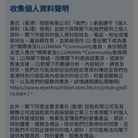
收集個人資料聲明
惠氏（香港）控股有限公司(「我們」) 承諾遵守《個人
資料（私隱）條例》並致力保障閣下向我們提供之個人
資料。閣下所提供的個人資料如姓名、電話、地址或電
郵地址，屬自願性質，並將被用作 (1) 登記閣下成為惠
氏®媽媽會及ILLUMAMA ®Community會員、身份驗證
及登入惠氏®媽媽會及ILLUMAMA ®Community會員網
站；(2)與閣下聯絡、回應閣下的查詢或要求，或提供
售後支援；(3)對閣下的數據分析、內部統計、調查及
研究。我們亦可能為前述目的將此等資料傳送至我們在
香港特別行政區境內或境外的母公司、附屬或關聯公
司，以及我們的服務供應商。詳情請閱讀私隱聲明(
https://www.wyethnutrition.com.hk/cn/privacypoli
cy.aspx
)。
此外，閣下同意並要求惠氏 (香港) 控股有限公司及其
關聯公司或協助其作直接營銷之第三方使用閣下的個人
資料作直接促銷、推廣及宣傳我們的營養產品、資訊、
特別優惠、服務及禮品。除非我們已取得你的同意，否
則我們不可如此使用你的個人資料，亦可能無法向閣下
提供有關資訊、特別優惠、服務及禮品。