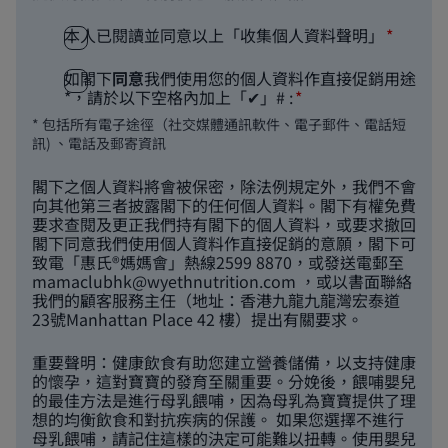
本人已閱讀並同意以上「收集個人資料聲明」
如閣下
同意
我們使用您的個人資料作直接促銷用途
*，請於以下空格內加上「✔」# :
* 包括所有電子途徑（社交媒體通訊軟件、電子郵件、電話短
訊) 、電話及郵寄資訊
閣下之個人資料將會被保密，除法例規定外，我們不會
向其他第三者披露閣下的任何個人資料。閣下有權免費
要求查閱及更正我們持有閣下的個人資料，或要求撤回
閣下同意我們使用個人資料作直接促銷的意願，閣下可
致電「惠氏®媽媽會」熱線2599 8870，或發送電郵至
mamaclubhk@wyethnutrition.com
，或以書面聯絡
我們的顧客服務主任（地址：香港九龍九龍灣宏泰道
23號Manhattan Place 42 樓）提出有關要求。
重要聲明：健康飲食有助您建立營養儲備，以支持健康
的懷孕，這對寶寶的發育至關重要。分娩後，餵哺嬰兒
的最佳方法是進行母乳餵哺，因為母乳為寶寶提供了理
想的均衡飲食和對抗疾病的保護。 如果您選擇不進行
母乳餵哺，請記住這樣的決定可能難以扭轉。使用嬰兒