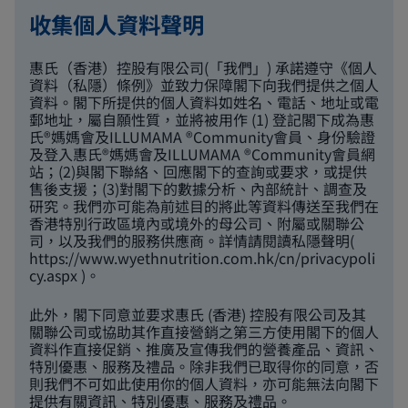
收集個人資料聲明
惠氏（香港）控股有限公司(「我們」) 承諾遵守《個人
資料（私隱）條例》並致力保障閣下向我們提供之個人
資料。閣下所提供的個人資料如姓名、電話、地址或電
郵地址，屬自願性質，並將被用作 (1) 登記閣下成為惠
氏®媽媽會及ILLUMAMA ®Community會員、身份驗證
及登入惠氏®媽媽會及ILLUMAMA ®Community會員網
站；(2)與閣下聯絡、回應閣下的查詢或要求，或提供
售後支援；(3)對閣下的數據分析、內部統計、調查及
研究。我們亦可能為前述目的將此等資料傳送至我們在
香港特別行政區境內或境外的母公司、附屬或關聯公
司，以及我們的服務供應商。詳情請閱讀私隱聲明(
https://www.wyethnutrition.com.hk/cn/privacypoli
cy.aspx
)。
此外，閣下同意並要求惠氏 (香港) 控股有限公司及其
關聯公司或協助其作直接營銷之第三方使用閣下的個人
資料作直接促銷、推廣及宣傳我們的營養產品、資訊、
特別優惠、服務及禮品。除非我們已取得你的同意，否
則我們不可如此使用你的個人資料，亦可能無法向閣下
提供有關資訊、特別優惠、服務及禮品。