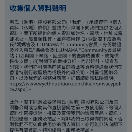
收集個人資料聲明
惠氏（香港）控股有限公司(「我們」) 承諾遵守《個人
資料（私隱）條例》並致力保障閣下向我們提供之個人
資料。閣下所提供的個人資料如姓名、電話、地址或電
郵地址，屬自願性質，並將被用作 (1) 登記閣下成為惠
氏®媽媽會及ILLUMAMA ®Community會員、身份驗證
及登入惠氏®媽媽會及ILLUMAMA ®Community會員網
站；(2)與閣下聯絡、回應閣下的查詢或要求，或提供
售後支援；(3)對閣下的數據分析、內部統計、調查及
研究。我們亦可能為前述目的將此等資料傳送至我們在
香港特別行政區境內或境外的母公司、附屬或關聯公
司，以及我們的服務供應商。詳情請閱讀私隱聲明(
https://www.wyethnutrition.com.hk/cn/privacypoli
cy.aspx
)。
此外，閣下同意並要求惠氏 (香港) 控股有限公司及其
關聯公司或協助其作直接營銷之第三方使用閣下的個人
資料作直接促銷、推廣及宣傳我們的營養產品、資訊、
特別優惠、服務及禮品。除非我們已取得你的同意，否
則我們不可如此使用你的個人資料，亦可能無法向閣下
提供有關資訊、特別優惠、服務及禮品。