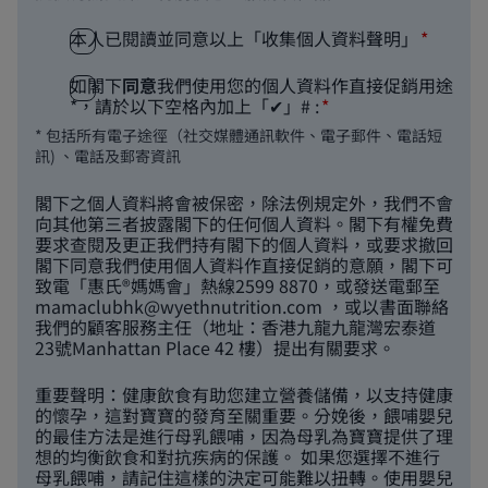
本人已閱讀並同意以上「收集個人資料聲明」
如閣下
同意
我們使用您的個人資料作直接促銷用途
*，請於以下空格內加上「✔」# :
* 包括所有電子途徑（社交媒體通訊軟件、電子郵件、電話短
訊) 、電話及郵寄資訊
閣下之個人資料將會被保密，除法例規定外，我們不會
向其他第三者披露閣下的任何個人資料。閣下有權免費
要求查閱及更正我們持有閣下的個人資料，或要求撤回
閣下同意我們使用個人資料作直接促銷的意願，閣下可
致電「惠氏®媽媽會」熱線2599 8870，或發送電郵至
mamaclubhk@wyethnutrition.com
，或以書面聯絡
我們的顧客服務主任（地址：香港九龍九龍灣宏泰道
23號Manhattan Place 42 樓）提出有關要求。
重要聲明：健康飲食有助您建立營養儲備，以支持健康
的懷孕，這對寶寶的發育至關重要。分娩後，餵哺嬰兒
的最佳方法是進行母乳餵哺，因為母乳為寶寶提供了理
想的均衡飲食和對抗疾病的保護。 如果您選擇不進行
母乳餵哺，請記住這樣的決定可能難以扭轉。使用嬰兒