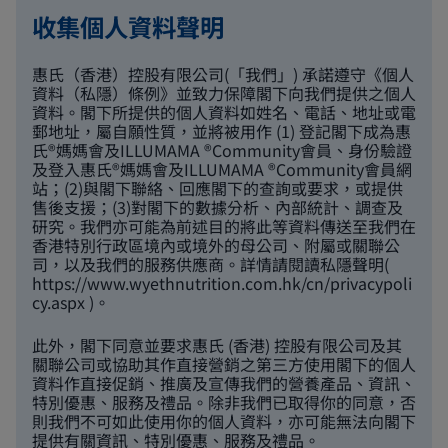
收集個人資料聲明
惠氏（香港）控股有限公司(「我們」) 承諾遵守《個人
資料（私隱）條例》並致力保障閣下向我們提供之個人
資料。閣下所提供的個人資料如姓名、電話、地址或電
郵地址，屬自願性質，並將被用作 (1) 登記閣下成為惠
氏®媽媽會及ILLUMAMA ®Community會員、身份驗證
及登入惠氏®媽媽會及ILLUMAMA ®Community會員網
站；(2)與閣下聯絡、回應閣下的查詢或要求，或提供
售後支援；(3)對閣下的數據分析、內部統計、調查及
研究。我們亦可能為前述目的將此等資料傳送至我們在
香港特別行政區境內或境外的母公司、附屬或關聯公
司，以及我們的服務供應商。詳情請閱讀私隱聲明(
https://www.wyethnutrition.com.hk/cn/privacypoli
cy.aspx
)。
此外，閣下同意並要求惠氏 (香港) 控股有限公司及其
關聯公司或協助其作直接營銷之第三方使用閣下的個人
資料作直接促銷、推廣及宣傳我們的營養產品、資訊、
特別優惠、服務及禮品。除非我們已取得你的同意，否
則我們不可如此使用你的個人資料，亦可能無法向閣下
提供有關資訊、特別優惠、服務及禮品。