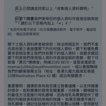
本人已閱讀並同意以上「收集個人資料聲明」
如閣下
同意
我們使用您的個人資料作直接促銷用途
*，請於以下空格內加上「✔」# :
* 包括所有電子途徑（社交媒體通訊軟件、電子郵件、電話短
訊) 、電話及郵寄資訊
閣下之個人資料將會被保密，除法例規定外，我們不會
向其他第三者披露閣下的任何個人資料。閣下有權免費
要求查閱及更正我們持有閣下的個人資料，或要求撤回
閣下同意我們使用個人資料作直接促銷的意願，閣下可
致電「惠氏®媽媽會」熱線2599 8870，或發送電郵至
mamaclubhk@wyethnutrition.com
，或以書面聯絡
我們的顧客服務主任（地址：香港九龍九龍灣宏泰道
23號Manhattan Place 42 樓）提出有關要求。
重要聲明：健康飲食有助您建立營養儲備，以支持健康
的懷孕，這對寶寶的發育至關重要。分娩後，餵哺嬰兒
的最佳方法是進行母乳餵哺，因為母乳為寶寶提供了理
想的均衡飲食和對抗疾病的保護。 如果您選擇不進行
母乳餵哺，請記住這樣的決定可能難以扭轉。使用嬰兒