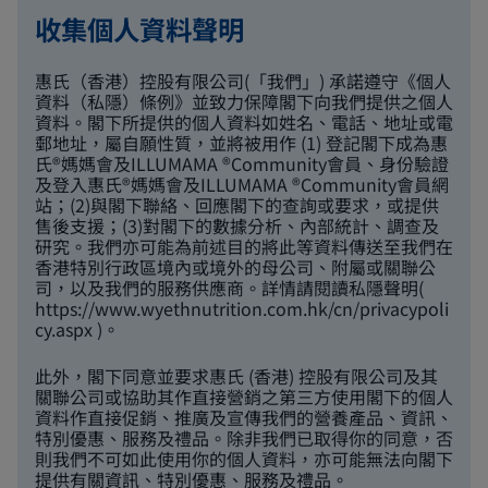
收集個人資料聲明
惠氏（香港）控股有限公司(「我們」) 承諾遵守《個人
資料（私隱）條例》並致力保障閣下向我們提供之個人
資料。閣下所提供的個人資料如姓名、電話、地址或電
郵地址，屬自願性質，並將被用作 (1) 登記閣下成為惠
氏®媽媽會及ILLUMAMA ®Community會員、身份驗證
及登入惠氏®媽媽會及ILLUMAMA ®Community會員網
站；(2)與閣下聯絡、回應閣下的查詢或要求，或提供
售後支援；(3)對閣下的數據分析、內部統計、調查及
研究。我們亦可能為前述目的將此等資料傳送至我們在
香港特別行政區境內或境外的母公司、附屬或關聯公
司，以及我們的服務供應商。詳情請閱讀私隱聲明(
https://www.wyethnutrition.com.hk/cn/privacypoli
cy.aspx
)。
此外，閣下同意並要求惠氏 (香港) 控股有限公司及其
關聯公司或協助其作直接營銷之第三方使用閣下的個人
資料作直接促銷、推廣及宣傳我們的營養產品、資訊、
特別優惠、服務及禮品。除非我們已取得你的同意，否
則我們不可如此使用你的個人資料，亦可能無法向閣下
提供有關資訊、特別優惠、服務及禮品。