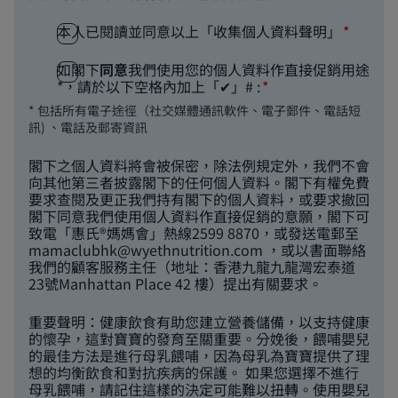
本人已閱讀並同意以上「收集個人資料聲明」
如閣下
同意
我們使用您的個人資料作直接促銷用途
*，請於以下空格內加上「✔」# :
* 包括所有電子途徑（社交媒體通訊軟件、電子郵件、電話短
訊) 、電話及郵寄資訊
閣下之個人資料將會被保密，除法例規定外，我們不會
向其他第三者披露閣下的任何個人資料。閣下有權免費
要求查閱及更正我們持有閣下的個人資料，或要求撤回
閣下同意我們使用個人資料作直接促銷的意願，閣下可
致電「惠氏®媽媽會」熱線2599 8870，或發送電郵至
mamaclubhk@wyethnutrition.com
，或以書面聯絡
我們的顧客服務主任（地址：香港九龍九龍灣宏泰道
23號Manhattan Place 42 樓）提出有關要求。
重要聲明：健康飲食有助您建立營養儲備，以支持健康
的懷孕，這對寶寶的發育至關重要。分娩後，餵哺嬰兒
的最佳方法是進行母乳餵哺，因為母乳為寶寶提供了理
想的均衡飲食和對抗疾病的保護。 如果您選擇不進行
母乳餵哺，請記住這樣的決定可能難以扭轉。使用嬰兒