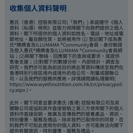
收集個人資料聲明
惠氏（香港）控股有限公司(「我們」) 承諾遵守《個人
資料（私隱）條例》並致力保障閣下向我們提供之個人
資料。閣下所提供的個人資料如姓名、電話、地址或電
郵地址，屬自願性質，並將被用作 (1) 登記閣下成為惠
氏®媽媽會及ILLUMAMA ®Community會員、身份驗證
及登入惠氏®媽媽會及ILLUMAMA ®Community會員網
站；(2)與閣下聯絡、回應閣下的查詢或要求，或提供
售後支援；(3)對閣下的數據分析、內部統計、調查及
研究。我們亦可能為前述目的將此等資料傳送至我們在
香港特別行政區境內或境外的母公司、附屬或關聯公
司，以及我們的服務供應商。詳情請閱讀私隱聲明(
https://www.wyethnutrition.com.hk/cn/privacypoli
cy.aspx
)。
此外，閣下同意並要求惠氏 (香港) 控股有限公司及其
關聯公司或協助其作直接營銷之第三方使用閣下的個人
資料作直接促銷、推廣及宣傳我們的營養產品、資訊、
特別優惠、服務及禮品。除非我們已取得你的同意，否
則我們不可如此使用你的個人資料，亦可能無法向閣下
提供有關資訊、特別優惠、服務及禮品。