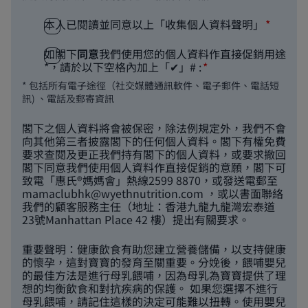
本人已閱讀並同意以上「收集個人資料聲明」
如閣下
同意
我們使用您的個人資料作直接促銷用途
*，請於以下空格內加上「✔」# :
* 包括所有電子途徑（社交媒體通訊軟件、電子郵件、電話短
訊) 、電話及郵寄資訊
閣下之個人資料將會被保密，除法例規定外，我們不會
向其他第三者披露閣下的任何個人資料。閣下有權免費
要求查閱及更正我們持有閣下的個人資料，或要求撤回
閣下同意我們使用個人資料作直接促銷的意願，閣下可
致電「惠氏®媽媽會」熱線2599 8870，或發送電郵至
mamaclubhk@wyethnutrition.com
，或以書面聯絡
我們的顧客服務主任（地址：香港九龍九龍灣宏泰道
23號Manhattan Place 42 樓）提出有關要求。
重要聲明：健康飲食有助您建立營養儲備，以支持健康
的懷孕，這對寶寶的發育至關重要。分娩後，餵哺嬰兒
的最佳方法是進行母乳餵哺，因為母乳為寶寶提供了理
想的均衡飲食和對抗疾病的保護。 如果您選擇不進行
母乳餵哺，請記住這樣的決定可能難以扭轉。使用嬰兒