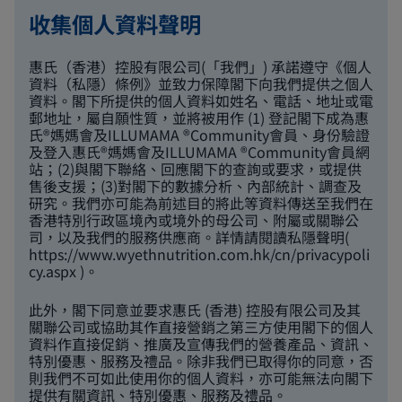
收集個人資料聲明
惠氏（香港）控股有限公司(「我們」) 承諾遵守《個人
資料（私隱）條例》並致力保障閣下向我們提供之個人
資料。閣下所提供的個人資料如姓名、電話、地址或電
郵地址，屬自願性質，並將被用作 (1) 登記閣下成為惠
氏®媽媽會及ILLUMAMA ®Community會員、身份驗證
及登入惠氏®媽媽會及ILLUMAMA ®Community會員網
站；(2)與閣下聯絡、回應閣下的查詢或要求，或提供
售後支援；(3)對閣下的數據分析、內部統計、調查及
研究。我們亦可能為前述目的將此等資料傳送至我們在
香港特別行政區境內或境外的母公司、附屬或關聯公
司，以及我們的服務供應商。詳情請閱讀私隱聲明(
https://www.wyethnutrition.com.hk/cn/privacypoli
cy.aspx
)。
此外，閣下同意並要求惠氏 (香港) 控股有限公司及其
關聯公司或協助其作直接營銷之第三方使用閣下的個人
資料作直接促銷、推廣及宣傳我們的營養產品、資訊、
特別優惠、服務及禮品。除非我們已取得你的同意，否
則我們不可如此使用你的個人資料，亦可能無法向閣下
提供有關資訊、特別優惠、服務及禮品。