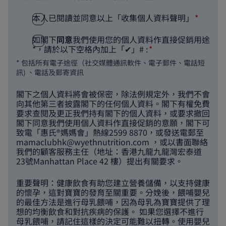
本人已閱讀並同意以上「收集個人資料聲明」
如閣下
同意
我們使用您的個人資料作直接促銷用途
*，請於以下空格內加上「✔」# :
* 包括所有電子途徑（社交媒體通訊軟件、電子郵件、電話短
訊) 、電話及郵寄資訊
閣下之個人資料將會被保密，除法例規定外，我們不會
向其他第三者披露閣下的任何個人資料。閣下有權免費
要求查閱及更正我們持有閣下的個人資料，或要求撤回
閣下同意我們使用個人資料作直接促銷的意願，閣下可
致電「惠氏®媽媽會」熱線2599 8870，或發送電郵至
mamaclubhk@wyethnutrition.com
，或以書面聯絡
我們的顧客服務主任（地址：香港九龍九龍灣宏泰道
23號Manhattan Place 42 樓）提出有關要求。
重要聲明：健康飲食有助您建立營養儲備，以支持健康
的懷孕，這對寶寶的發育至關重要。分娩後，餵哺嬰兒
的最佳方法是進行母乳餵哺，因為母乳為寶寶提供了理
想的均衡飲食和對抗疾病的保護。 如果您選擇不進行
母乳餵哺，請記住這樣的決定可能難以扭轉。使用嬰兒