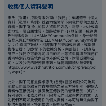
收集個人資料聲明
惠氏（香港）控股有限公司(「我們」) 承諾遵守《個人
資料（私隱）條例》並致力保障閣下向我們提供之個人
資料。閣下所提供的個人資料如姓名、電話、地址或電
郵地址，屬自願性質，並將被用作 (1) 登記閣下成為惠
氏®媽媽會及ILLUMAMA ®Community會員、身份驗證
及登入惠氏®媽媽會及ILLUMAMA ®Community會員網
站；(2)與閣下聯絡、回應閣下的查詢或要求，或提供
售後支援；(3)對閣下的數據分析、內部統計、調查及
研究。我們亦可能為前述目的將此等資料傳送至我們在
香港特別行政區境內或境外的母公司、附屬或關聯公
司，以及我們的服務供應商。詳情請閱讀私隱聲明(
https://www.wyethnutrition.com.hk/cn/privacypoli
cy.aspx
)。
此外，閣下同意並要求惠氏 (香港) 控股有限公司及其
關聯公司或協助其作直接營銷之第三方使用閣下的個人
資料作直接促銷、推廣及宣傳我們的營養產品、資訊、
特別優惠、服務及禮品。除非我們已取得你的同意，否
則我們不可如此使用你的個人資料，亦可能無法向閣下
提供有關資訊、特別優惠、服務及禮品。