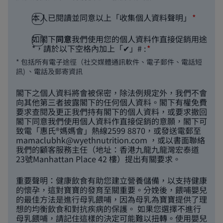
本人已閱讀並同意以上「收集個人資料聲明」
如閣下
同意
我們使用您的個人資料作直接促銷用途
*，請於以下空格內加上「✔」# :
* 包括所有電子途徑（社交媒體通訊軟件、電子郵件、電話短
訊) 、電話及郵寄資訊
閣下之個人資料將會被保密，除法例規定外，我們不會
向其他第三者披露閣下的任何個人資料。閣下有權免費
要求查閱及更正我們持有閣下的個人資料，或要求撤回
閣下同意我們使用個人資料作直接促銷的意願，閣下可
致電「惠氏®媽媽會」熱線2599 8870，或發送電郵至
mamaclubhk@wyethnutrition.com
，或以書面聯絡
我們的顧客服務主任（地址：香港九龍九龍灣宏泰道
23號Manhattan Place 42 樓）提出有關要求。
重要聲明：健康飲食有助您建立營養儲備，以支持健康
的懷孕，這對寶寶的發育至關重要。分娩後，餵哺嬰兒
的最佳方法是進行母乳餵哺，因為母乳為寶寶提供了理
想的均衡飲食和對抗疾病的保護。 如果您選擇不進行
母乳餵哺，請記住這樣的決定可能難以扭轉。使用嬰兒