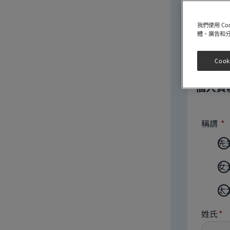
我們使用 C
體、廣告和
Cook
個人資
稱謂
先
女
太
姓氏