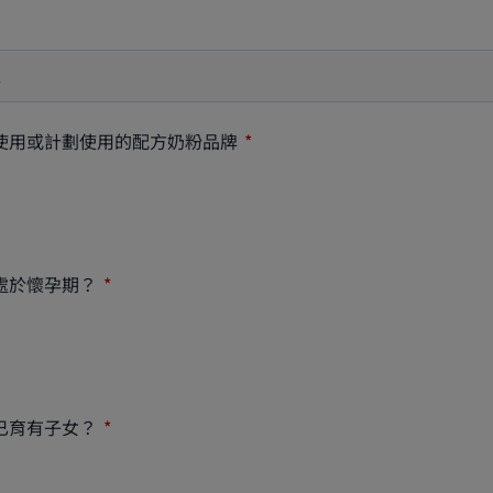
使用或計劃使用的配方奶粉品牌
處於懷孕期？
已育有子女？