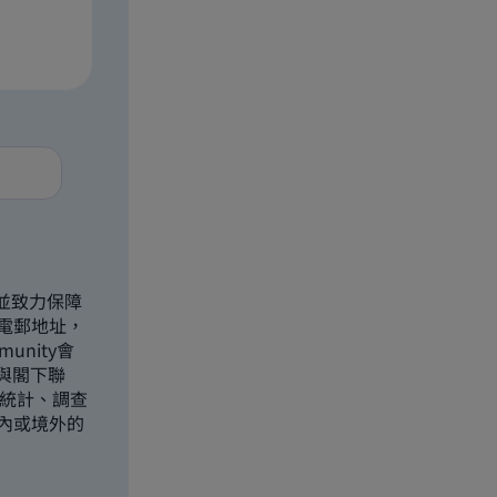
並致力保障
電郵地址，
unity會
)與閣下聯
部統計、調查
內或境外的