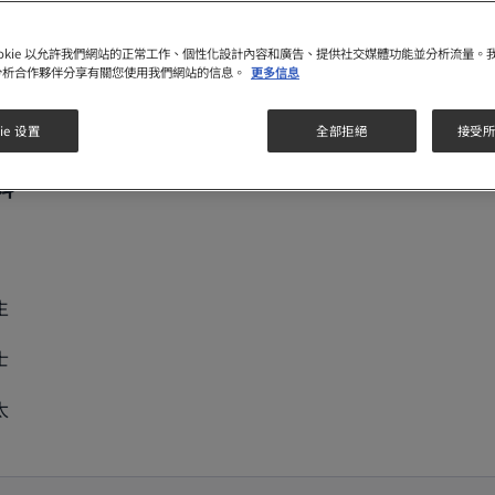
請提供以下資料，並準備香港或澳門寶寶出世紙或懷
ookie 以允許我們網站的正常工作、個性化設計內容和廣告、提供社交媒體功能並分析流量。
孕證明副本，以便為您進行會員登記，如有查詢，請
分析合作夥伴分享有關您使用我們網站的信息。
更多信息
®
致電惠氏
媽媽會熱線 2599 8870。
ie 设置
全部拒絕
接受所有
料
生
士
太