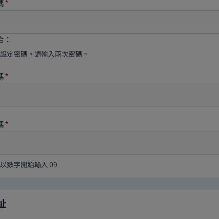
碼
合：
設定密碼。請輸入兩次密碼。
碼
碼
以數字開始輸入 09
址