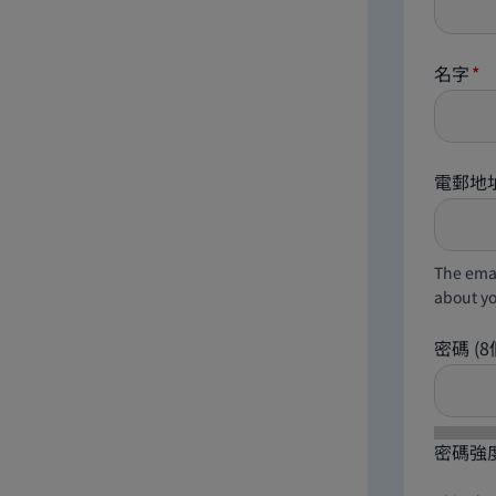
名字
電郵地
The emai
about yo
密碼
(
密碼強