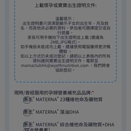
上載懷孕或寶寶出生證明文件:
溫馨提示：
出生證明書只須清楚顯示子女的出生年、月及姓
名，而其他非必需的資料，參加者可選擇提交或自
行遮蓋。
家長可用手機拍下出生證明並上載 (建議為
2MB,JPG格式)。
如手機版未能成功上載，建議使用電腦獲得更流暢
體驗 。
如以上方式仍未成功登記，請把以上表格內的所有
資料連同寶寶出生證明文件，電郵至
mamaclubhk@wyethnutrition.com
，我們將會
協助登記。
現時/曾經服用的孕婦營養補充品品牌:
*
®
®
惠氏
MATERNA
23種維他命及礦物質
®
®
惠氏
MATERNA
藻油DHA
®
®
惠氏
MATERNA
綜合維他命及礦物質+DHA
(綜合營養素）