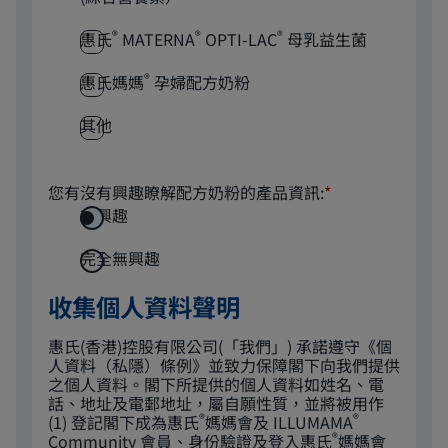
®
®
®
惠氏
MATERNA
OPTI-LAC
母乳益生菌
®
惠氏媽媽
孕婦配方奶粉
其他
您有沒有興趣瞭解配方奶粉的產品資訊:
*
有興趣
完全無興趣
收集個人資料聲明
惠氏(香港)控股有限公司(「我們」) 承諾遵守《個
人資料（私隱）條例》並致力保障閣下向我們提供
之個人資料。閣下所提供的個人資料如姓名、電
話、地址及電郵地址，屬自願性質，並將被用作
®
®
(1) 登記閣下成為惠氏
媽媽會及 ILLUMAMA
®
Community 會員、身份驗證及登入惠氏
媽媽會