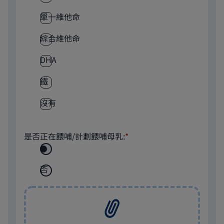
單一維他命
綜合維他命
DHA
鐵
沒有
是否正在餵哺/計劃餵哺母乳:
*
是
否