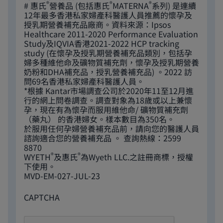
®
®
®
# 惠氏
營養品 (包括惠氏
MATERNA
系列) 是連續
12年最多香港私家婦產科醫護人員推薦的懷孕及
授乳期營養補充品廠商。資料來源：Ipsos
Healthcare 2011-2020 Performance Evaluation
Study及IQVIA香港2021-2022 HCP tracking
study (在懷孕及授乳期營養補充品類別，包括孕
婦多種維他命及礦物質補充劑，懷孕及授乳期營養
奶粉和DHA補充品，授乳營養補充品) 。2022 訪
問69名香港私家婦產科醫護人員。
*根據 Kantar市場調查公司於2020年11至12月進
行的網上問卷調查。調查對象為18歲或以上兼懷
孕，現在有為懷孕而服用維他命/ 礦物質補充劑
（藥丸） 的香港婦女。樣本數目為350名。
於服用任何孕婦營養補充品前，請向您的醫護人員
諮詢適合您的營養補充品 。 查詢熱線：2599
8870
®
®
WYETH
及惠氏
為Wyeth LLC.之註冊商標，授權
下使用。
MVD-EM-027-JUL-23
CAPTCHA