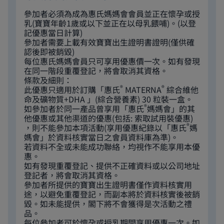
參加者必須為成為惠氏媽媽會會員並正在懷孕或授
乳(寶寶年齡1歲或以下並正在以母乳餵哺)。(以登
記優惠當日計算)
參加者需要上載有效寶寶出生證明書證明(僅供確
認後即被銷毀)
每位惠氏媽媽會員只可享用優惠價一次。如有發現
在同一階段重覆登記，將會取消其資格。
條款及細則：
®
®
此優惠只適用於訂購「惠氏
MATERNA
綜合維他
命及礦物質+DHA 」(綜合營養素) 30 粒裝一盒。
®
如參加者於同一產品曾享用「惠氏
媽媽會」的其
他優惠或其他渠道的優惠(包括: 索取試用裝優惠)
®
，則不能參加本項活動(享用優惠紀錄以「惠氏
媽
媽會」於資料核實當日之會員資料庫為準)。
若資料不全或未能成功聯絡，均視作不能享用本優
惠。
如有發現重覆登記、提供不正確資料或以公司地址
登記者，將會取消其資格。
參加者所提供的寶寶出生證明書僅作資料核實用
途，以避免重覆登記，而副本將於資料核實後被銷
毀。如未能提供，閣下將不會獲得是次活動之禮
品。
每位參加者可於懷孕或授乳期間享用優惠一次。如