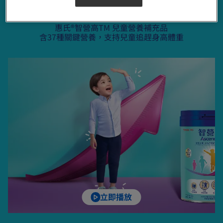
惠氏®智營高TM 兒童營養補充品
含37種關鍵營養，支持兒童追趕身高體重
立即播放