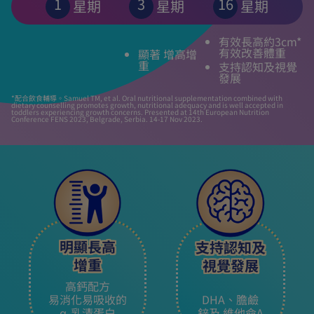
1
3
16
星期
星期
星期
有效長高約3cm*
有效改善體重
顯著 增高增
重
支持認知及視覺
發展
*配合飲食輔導。Samuel TM, et al. Oral nutritional supplementation combined with
dietary counselling promotes growth, nutritional adequacy and is well accepted in
toddlers experiencing growth concerns. Presented at 14th European Nutrition
Conference FENS 2023, Belgrade, Serbia. 14-17 Nov 2023.
明顯長高
支持認知及
增重
視覺發展
高鈣配方
易消化易吸收的
DHA、膽鹼
α-乳清蛋白
鋅及 維他命A