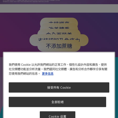
支持增高
改善體重
含全面營養
支持認知及免疫力
不添加蔗糖
我們使用 Cookie 以允許我們網站的正常工作、個性化設計內容和廣告、提供
唔想身高體重落後同齡，
社交媒體功能並分析流量。我們還同社交媒體、廣告和分析合作夥伴分享有關
您使用我們網站的信息。
更多信息
但一直都找不到解決方法?
接受所有 Cookie
唔長高 無自信?
全部拒絕
唔長肉?
抵抗力弱 容易病?
Cookie 设置