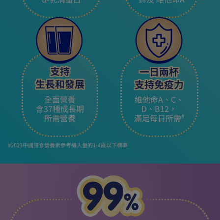
支持
一日兩杯
生長和發展
支持免疫力
全面營養
維他命A、C、
含37種成長期
D、B12，
#
所需營養
滿足每日所需
#2023中國膳食營養素參考攝入量的1-4歲以下標準