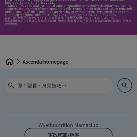
Belgrade, Serbia. 14-17 Nov 2023.
^ Samuel TM, et al. Oral nutritional supplementation combined with dietary counselling
supports achievement of developmental skills, temperament traits and parent reported
toddler quality of life in toddlers experiencing growth concerns. Presented at the 14th
European Nutrition Conference FENS 2023, Belgrade, Serbia. 14-17 Nov 2023.
WYETH® 及惠氏® 為 Wyeth LLC. 之註冊商標，授權下使用。ACD-EM-005-MAR-25
特殊醫用食品 | 在醫護人員指示下使用 | 適用於因營養攝取不足而生長進度落後於同齡的兒童之
飲食管理
Ascenda homepage
Home
Wyethnutrition Mamaclub
更改國家/地區