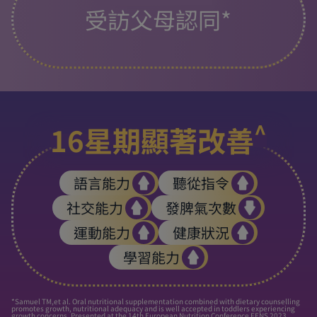
受訪父母認同*
^
16星期顯著改善
語言能力
聽從指令
社交能力
發脾氣次數
運動能力
健康狀況
學習能力
*Samuel TM,et al. Oral nutritional supplementation combined with dietary counselling
promotes growth, nutritional adequacy and is well accepted in toddlers experiencing
growth concerns. Presented at the 14th European Nutrition Conference FENS 2023,