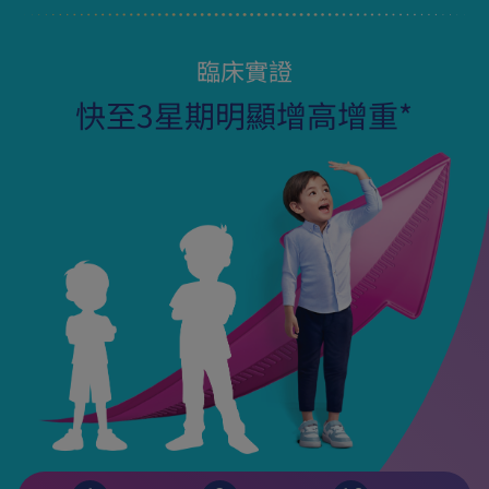
臨床實證
快至3星期明顯增高增重*