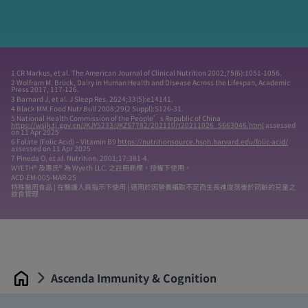
1 CR Markus, et al. The American Journal of Clinical Nutrition 2002;75(6):1051-1056.
2 Wolfram M. Brück, Dairy in Human Health and Disease Across the Lifespan, Academic
Press 2017, 117-126.
3 Barnard J, et al. J Sleep Res. 2024;33(5):e14141.
4 Black MM.Food Nutr Bull 2008;29(2 Suppl):S126-31.
5 National Health Commission of the People’s Republic of China
https://wsjk.tj.gov.cn/JKJY5233/JKZS7782/202110/t20211026_5663046.html
assessed
on 11 Apr 2025
6 Folate (Folic Acid) – Vitamin B9
https://nutritionsource.hsph.harvard.edu/folic-acid/
assessed on 11 Apr 2025
7 Pineda O, et al. Nutrition. 2001;17:381-4.
WYETH® 及惠氏® 為 Wyeth LLC. 之註冊商標，授權下使用。
ACD-EM-005-MAR-25
特殊醫用食品 | 在醫護人員指示下使用 | 適用於因營養攝取不足而生長進度落後於同齡的兒童之
飲食管理
Ascenda Immunity & Cognition
Home