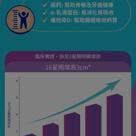
高鈣: 幫助骨骼及牙齒健康
α-乳清蛋白: 易消化易吸收
維他命D: 幫助腸道吸收鈣質
臨床實證，快至3星期明顯增高
16星期增高3cm*