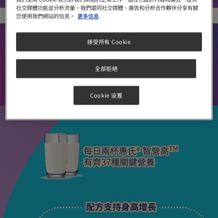
社交媒體功能並分析流量。我們還同社交媒體、廣告和分析合作夥伴分享有關
您使用我們網站的信息。
更多信息
支持增高
接受所有 Cookie
改善體重
含全面營養
全部拒絕
支持認知及免疫力
不添加蔗糖
Cookie 设置
TM
每日兩杯惠氏® 智營高
有齊37種關鍵營養
配方支持身高增長