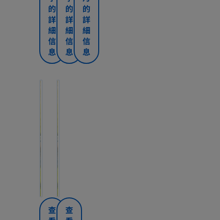
始，
不
t
e
的
的
的
就
適
詳
e
詳
r
詳
要
的
細
細
細
r
n
為
狀
信
信
信
n
a
自
況，
息
息
息
a
己
®
如
和
孕
®
-
寶
吐、
-
惠
寶
頭
惠
氏
幫
幫
做
痛、
氏
媽
助
助
好
易
媽
媽
小
小
準
倦、
媽
會
朋
朋
備。
腸
會
友
友
不
胃
立
立
過
培
問
培
即
即
唔
題
養
養
閱
閱
少
外，
自
自
讀
讀
媽
心
制
制
咪
裡
能
能
都
很
查
查
力
力
會
多