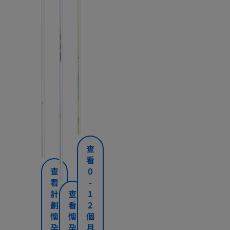
懷
懷
幫
孕
孕
助
前
前
小
後
後
朋
懷
準
問
問
友
孕
媽
與
與
培
是
咪
答
答
養
一
懷
立
(
(
自
條
孕
即
計
授
制
漫
立
初
閱
劃
乳
能
長
即
期，
讀
懷
期
力
的
閱
除
立
孕
)
的
旅
讀
了
即
查
)
程，
|
身
閱
好
看
由
體
讀
|
惠
方
查
0
預
可
惠
氏
法
看
-
備
能
氏
®
計
查
1
懷
會
®
M
劃
看
2
孕
產
M
a
懷
懷
個
開
生
a
t
孕
孕
月