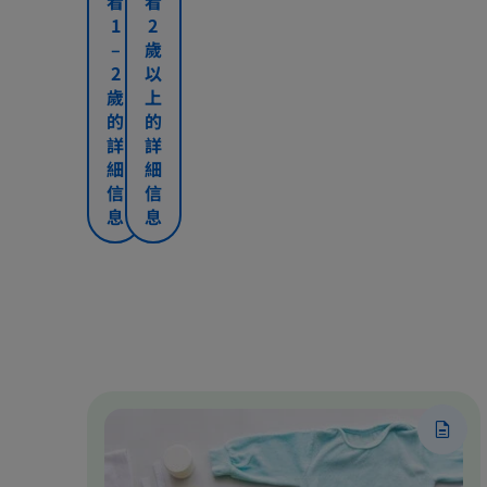
看
看
的
的
有
時
1
2
好
好
不
亦
–
歲
方
方
少
有
2
以
法
法
的
不
歲
上
疑
同
的
的
問。
疑
詳
詳
例
問:
細
細
如：
孕
信
信
懷
婦
息
息
孕
飲
前
食
需
有
要
哪
服
些
用
需
營
要
養
注
補
意
充
的
劑
地