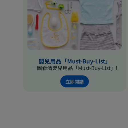
嗎？
方？
營
何
養
時
會
要
否
攝
影
取
響
葉
生
酸、
育？
鈣
如
質、
嬰兒用品「Must-Buy-List」
何
碘
一圖看清嬰兒用品「Must-Buy-List」!
減
質、
少
鐵
立即閱讀
懷
質、
孕
硒
初
質
期
及
的
DHA
孕
等
吐？…
關
讓
鍵