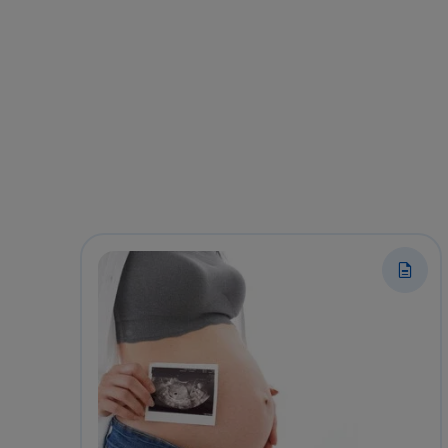
我
營
們
養？
為
讓
妳
我
一
們
一
為
解
妳
答…
一
一
解
答…