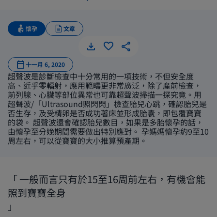
懷孕
文章
十一月 6, 2020
超聲波是診斷檢查中十分常用的一項技術，不但安全度
高、近乎零輻射，應用範疇更非常廣泛，除了產前檢查，
前列腺、心臟等部位異常也可靠超聲波掃描一探究竟。用
超聲波/「Ultrasound照閃閃」檢查胎兒心跳，確認胎兒是
否生存，及受精卵是否成功著床並形成胎囊，即包覆寶寶
的袋。 超聲波還會確認胎兒數目，如果是多胎懷孕的話，
由懷孕至分娩期間需要做出特別應對。 孕媽媽懷孕約9至10
周左右，可以從寶寶的大小推算預產期。
一般而言只有於15至16周前左右，有機會能
照到寶寶全身