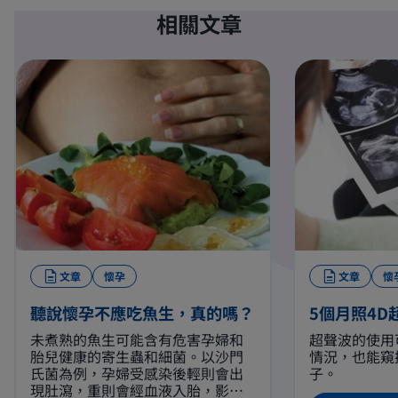
相關文章
文章
懷孕
文章
懷
聽說懷孕不應吃魚生，真的嗎？
5個月照4D
未煮熟的魚生可能含有危害孕婦和
超聲波的使用
胎兒健康的寄生蟲和細菌。以沙門
情況，也能窺
氏菌為例，孕婦受感染後輕則會出
子。
現肚瀉，重則會經血液入胎，影響