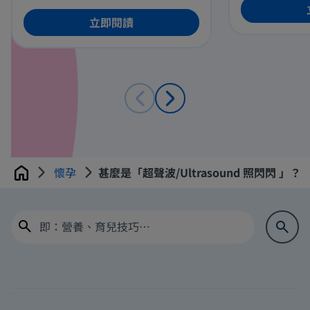
腹中胎兒的健康。因此，建議孕婦
避免食用魚生刺身，如光顧壽司
立即閱讀
店，請選擇完全熟透的壽司食材。
懷孕
甚麼是「超聲波/Ultrasound 照閃閃 」？
Home