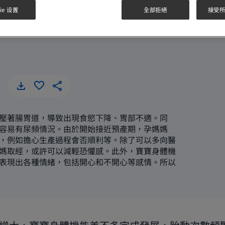
懷孕後期胎動頻繁，BB好心急
ie 设置
全部拒絕
接受所有
懷孕後期胎動頻繁，BB好心急
壓著腸胃道，導致出現食慾下降、胃部不適。同
容易有尿頻情況。由於開始接近預產期，孕媽媽
，例如擔心生產過程會否順利等。除了可以多向醫
媽取經，或許可以減輕恐懼感。此外，寶寶身體機
表現出各種情緒，包括開心和不開心等感情。所以