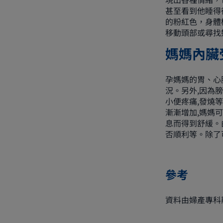
甚至看到他睡得
的粉紅色，身體
移動頭部或尋找
媽媽內臟
孕媽媽的胃、心
況。另外,因為
小便疼痛,發燒
漸漸增加,媽媽
息而得到舒緩。
否順利等。除了
參考
資料由婦產專科