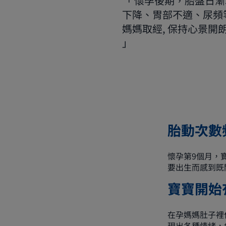
懷孕後期，胎盤日漸
下降、胃部不適、尿頻
媽媽取經, 保持心景開
胎動次數
懷孕第9個月，
要出生而感到既
寶寶開始
在孕媽媽肚子裡
現出各種情緒，