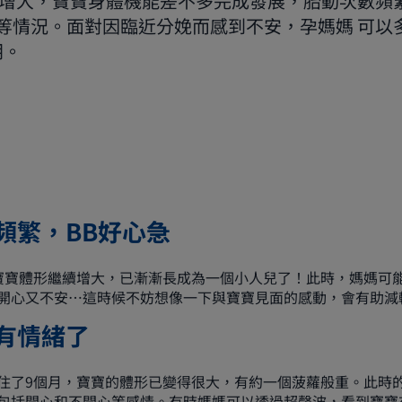
增大，寶寶身體機能差不多完成發展，胎動次數頻繁
等情況。面對因臨近分娩而感到不安，孕媽媽 可以
朗。
頻繁，BB好心急
寶寶體形繼續增大，已漸漸長成為一個小人兒了！此時，媽媽可
開心又不安…這時候不妨想像一下與寶寶見面的感動，會有助減
有情緒了
住了9個月，寶寶的體形已變得很大，有約一個菠蘿般重。此時
包括開心和不開心等感情。有時媽媽可以透過超聲波，看到寶寶