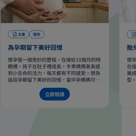
文章
懷孕
為孕期留下美好回憶
胎
懷孕是一個奇妙的歷程，在接近10個月的時
懷孕
期裡，孩子在肚子裡成長，令準媽媽漸漸感
在
到小生命的活力，每天都有不同感受。想為
展
這段孕期留下美好的回憶，當中孕媽媽可以
型。
珍惜與丈夫的二人時間，多與大寶相處，拍
嚴
下懷孕帥氣美照和製作嬰兒用品。
時
立即閱讀
盡
多
聽