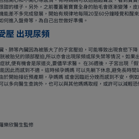
很甜的樣子。另外，之前覆蓋著寶寶全身的胎毛會逐漸變薄，皮
機能差不多完成發展，開始有規律地每隔20至60分鐘睡覺和醒
如何進入盤骨等，為自己出世做好準備。
受壓 出現尿頻
臟、肺等內臟因為被脹大了的子宮壓迫，可能導致出現食慾下降
膀胱被胎兒的頭部壓迫,所以亦會出現尿頻或尿失禁等情況。如果出
等症狀,便有機會是尿道炎,要儘早求醫。 在36週後，子宮出現「
可能因此而感到不適。這時候孕媽媽 可以先躺下休息,避免長時間
由於開始接近預產期，孕媽媽 或會因臨近分娩而感到不安，例
可以多向醫生查詢外，也可以與其他媽媽取經，或許可以減輕恐
羅樂欣醫生監修