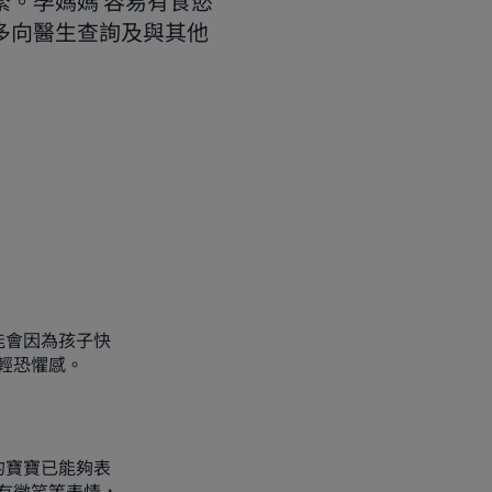
。孕媽媽 容易有食慾
多向醫生查詢及與其他
能會因為孩子快
輕恐懼感。
的寶寶已能夠表
有微笑等表情，