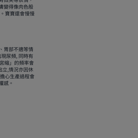
膚變得像肉色般
來。寶寶還會慢慢
、胃部不適等情
現尿頻, 同時有
假宮縮」的頻率會
站立,情況亦因休
如擔心生產過程會
懼感。