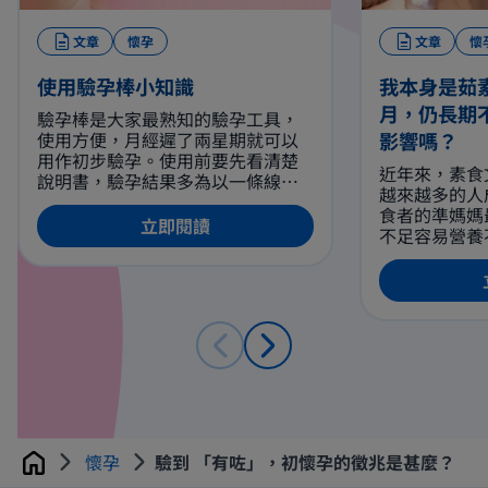
文章
懷孕
文章
懷
使用驗孕棒小知識
我本身是茹
月，仍長期
驗孕棒是大家最熟知的驗孕工具，
使用方便，月經遲了兩星期就可以
影響嗎？
用作初步驗孕。使用前要先看清楚
近年來，素食
說明書，驗孕結果多為以一條線為
越來越多的人
未受孕兩條線為已懷孕。當證實懷
食者的準媽媽
孕後，要戒煙酒，亦可按醫生指示
立即閱讀
不足容易營養
增加葉酸攝取量。懷孕後容易情緒
注意攝取含豐
不穩，可以跟丈夫傾訴，保持心情
和維生素B1
愉快。
額外的營養所
懷孕
驗到 「有咗」，初懷孕的徵兆是甚麼？
Home