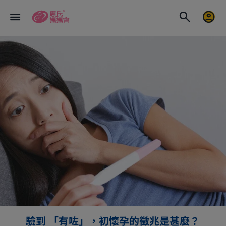
驗到 「有咗」，初懷孕的徵兆是甚麼？