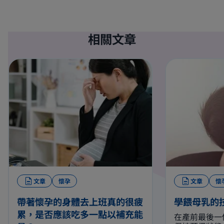
相關文章
文章
懷孕
文章
懷
帶著懷孕的身體去上班真的很疲
學餵母乳的
累，是否應該吃多一點以補充能
在產前最後一