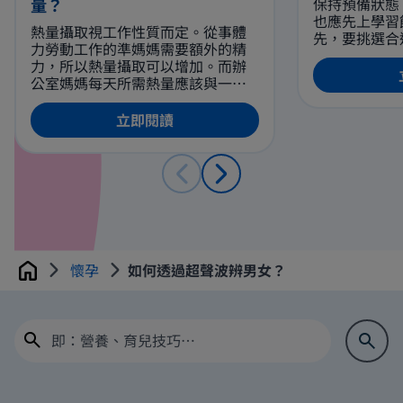
量？
保持預備狀態
也應先上學習
熱量攝取視工作性質而定。從事體
先，要挑選合
力勞動工作的準媽媽需要額外的精
乳房。 餵母
力，所以熱量攝取可以增加。而辦
要用手或枕頭
公室媽媽每天所需熱量應該與一般
吃奶。同時，
孕婦無異。如果吃的分量多了，但
部要有充份承
活動量卻不如以往，或會有過胖的
立即閱讀
時，應該幾乎
風險，過胖會增加患上妊娠糖尿的
從寶寶的喉頭
風險。
嚥的聲音來判
建議讓寶寶吸
鐘後，才換另
懷孕
如何透過超聲波辨男女？
Home