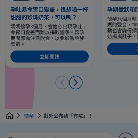
孕吐易令胃口變差，很想喝一杯
孕期徵狀和
甜甜的珍珠奶茶，可以嗎？
懷孕八個月時
媽的聲音，神
媽媽懷孕3個月，會擔心出現孕吐，
動也會變得頻
令胃口變差而難以攝取營養。懷孕
妨摸摸肚子，
期間應需注意飲食，以免影響胎兒
享受這無可取
發育。
媽需注意的是
機會令腰痛和
立即閱讀
化，同時亦有
題。孕媽咪應
方法，例如多
在諮詢醫生建
要有充分休息
懷孕
對外公布我「有咗」！
Home