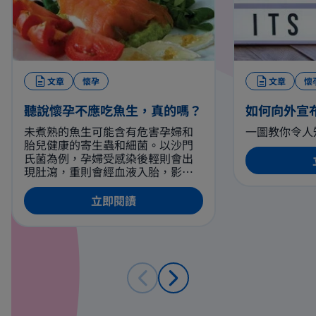
文章
懷孕
文章
懷
聽說懷孕不應吃魚生，真的嗎？
如何向外宣
未煮熟的魚生可能含有危害孕婦和
一圖教你令人
胎兒健康的寄生蟲和細菌。以沙門
氏菌為例，孕婦受感染後輕則會出
現肚瀉，重則會經血液入胎，影響
腹中胎兒的健康。因此，建議孕婦
避免食用魚生刺身，如光顧壽司
立即閱讀
店，請選擇完全熟透的壽司食材。