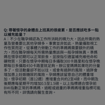
Q: 帶著懷孕的身體去上班真的很疲累，是否應該吃多一點
以補充能量？
A：不少在職孕婦認為工作所消耗的精力大，因此所需的熱
量及營養要比其他孕婦多。事實並非如此，熱量攝取視工
作性質而定，從事體力勞動工作的準媽媽需要額外的精
力，而在職孕婦每天所需熱量應該與一般孕婦無異。準媽
媽在懷孕初期可以正常飲食，並按指引適當補充維他命和
礦物質，只要在懷孕中期每日多攝取300卡路里和在懷孕晚
期每日多攝取450卡路里就足夠。辦公室媽媽如果吃的分量
多了，但活動量卻不如以往，或會有過胖的風險，過胖會
增加患上妊娠糖尿的風險。孕婦應該留意自己的體重增
加，懷孕初期（首12週）應增重合共約2至4磅，而中期及
後期應每星期平均增加0.5至1.5磅。以上指標適合懷孕前
BMI指數正常的準媽媽，過輕或過重的準媽媽增重指標可能
有所不同，詳情請向醫生查詢。