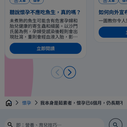
文章
懷孕
文章
懷
聽說懷孕不應吃魚生，真的嗎？
如何向外宣
未煮熟的魚生可能含有危害孕婦和
一圖教你令人
胎兒健康的寄生蟲和細菌。以沙門
氏菌為例，孕婦受感染後輕則會出
現肚瀉，重則會經血液入胎，影響
腹中胎兒的健康。因此，建議孕婦
避免食用魚生刺身，如光顧壽司
立即閱讀
店，請選擇完全熟透的壽司食材。
懷孕
我本身是茹素者，懷孕已6個月，仍長期不
Home