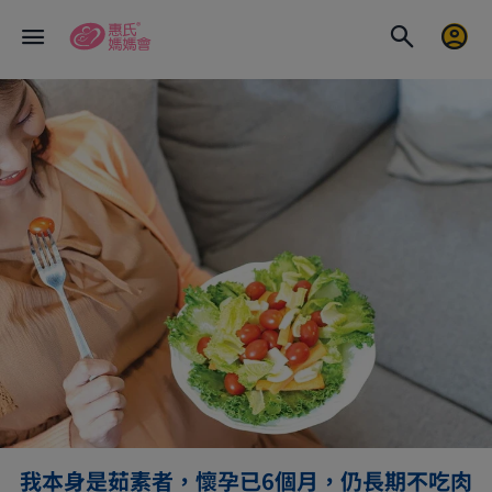
我本身是茹素者，懷孕已6個月，仍長期不吃肉