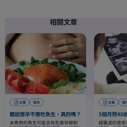
相關文章
文章
懷孕
文章
懷
聽說懷孕不應吃魚生，真的嗎？
5個月照4D
未煮熟的魚生可能含有危害孕婦和
超聲波的使用