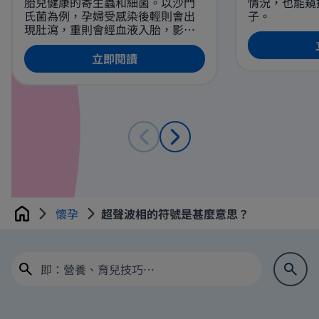
胎兒健康的寄生蟲和細菌。以沙門
情況，也能窺
氏菌為例，孕婦受感染後輕則會出
子。
現肚瀉，重則會經血液入胎，影響
腹中胎兒的健康。因此，建議孕婦
避免食用魚生刺身，如光顧壽司
立即閱讀
店，請選擇完全熟透的壽司食材。
懷孕
超聲波相的符號是甚麼意思？
Home