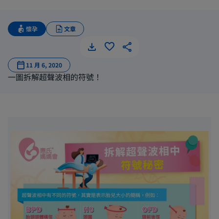
懷孕
文章
超聲波相
11 月 6, 2020
一圖拆解超聲波相的符號！