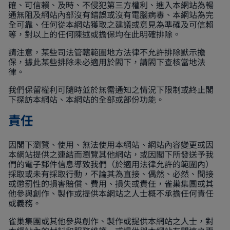
確、可信賴、及時、不侵犯第三方權利、進入本網站為暢
通無阻及網站內部沒有錯誤或沒有電腦病毒、本網站為完
全可靠、任何從本網站獲取之建議或意見為準確及可信賴
等，對以上的任何陳述或擔保均在此明確排除。
請注意，某些司法管轄範圍地方法律不允許排除默示擔
保，據此某些排除未必適用於閣下，請閣下查核當地法
律。
我們保留權利可隨時並於無需通知之情況下限制或終止閣
下探訪本網站、本網站的全部或部份功能。
責任
因閣下瀏覽、使用、無法使用本網站、網站內容變更或因
本網站提供之連結而瀏覽其他網站，或因閣下所發送予我
們的電子郵件信息導致我們（於適用法律允許的範圍內）
採取或未有採取行動，不論其為直接、偶然、必然、間接
或懲罰性的損害賠償、費用、損失或責任，雀巢集團或其
他參與創作、製作或提供本網站之人士概不承擔任何責任
或義務。
雀巢集團或其他參與創作、製作或提供本網站之人士，對