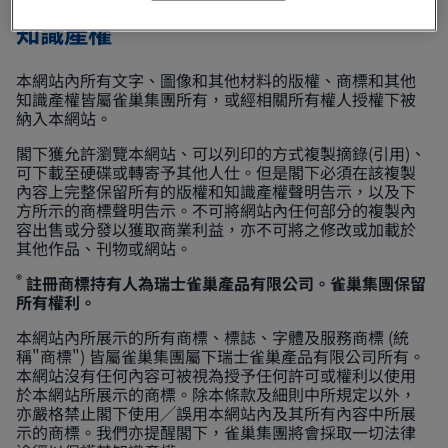
知識產權
本網站內所有文字、圖像和其他材料的版權、商標和其他
知識產權皆屬雀巢集團所有，或經相關所有權人授權下被
納入本網站。
閣下獲允許瀏覽本網站、可以列印的方式複製摘錄(引用)、
可下載至硬碟或轉寄予其他人仕。但是閣下必須在該複製
內容上完整保留所有的版權和知識產權聲明告示，以及下
方所示的商標聲明告示。不可將網站內任何部分的複製內
容出售或分發以獲取商業利益，亦不可將之修改或加載於
其他作品、刊物或網站。
®
註冊商標持有人為瑞士雀巢產品有限公司。雀巢集團保留
所有權利。
本網站內所展示的所有商標、標誌、字體及服務商標 (統
稱"商標") 皆屬雀巢集團屬下瑞士雀巢產品有限公司所有。
本網站沒有任何內容可被視為授予任何許可或權利以使用
於本網站所展示的商標。除本條款及細則中所規定以外，
亦嚴格禁止閣下使用╱誤用本網站內及其所有內容中所展
示的商標。我們亦提醒閣下，雀巢集團將會採取一切法律