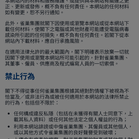
本網站內的材料和服務維護、或提供與本網站有關連之更
正、更新或發佈，概不負有任何責任。本網站的任何材料
如有變更，恕不另行通知。
此外，雀巢集團就閣下因使用或瀏覽本網站或從本網站下
載任何材料，使閣下之電腦或其他財產可能遭受電腦病毒
感染所引起的任何損失，概不負有任何責任。若閣下從本
網站內下載材料，應自行承擔風險。
在適用法律允許的最大範圍內，閣下明確表示放棄一切就
因閣下使用或瀏覽本網站所可能引起的，針對雀巢集團、
其董事、僱員、供應商及程式編寫人員的一切索償。
禁止行為
閣下不得從事任何雀巢集團根據其絕對酌情權下被視為不
恰當及╱或非法行為或被任何適用於本網站的法律所禁止
的行為，包括但不限於：
任何構成違反私隱（包括在未獲得有關人士同意下，上
載其私人資料）或任何其他法定之個人權益的行為；
利用本網站誹謗或中傷雀巢集團、其僱員或其他個人，
或以其他方式令雀巢集團的良好聲譽受到破壞；