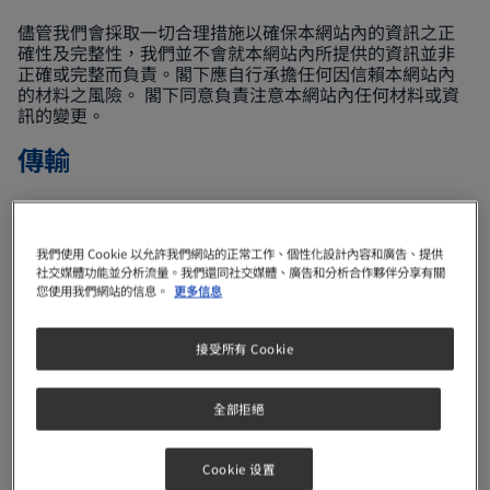
儘管我們會採取一切合理措施以確保本網站內的資訊之正
確性及完整性，我們並不會就本網站內所提供的資訊並非
正確或完整而負責。閣下應自行承擔任何因信賴本網站內
的材料之風險。 閣下同意負責注意本網站內任何材料或資
訊的變更。
傳輸
所有閣下經由電子郵件或以其他方式傳輸到本網站的非個
人通訊或材料，包括任何數據、問題、評論、建議或其他
類似內容，均會被視為非保密與非產權資料。閣下上傳或
我們使用 Cookie 以允許我們網站的正常工作、個性化設計內容和廣告、提供
發表於本網站的任何內容將被視作為雀巢集團的財產，且
社交媒體功能並分析流量。我們還同社交媒體、廣告和分析合作夥伴分享有關
雀巢集團可將其用作任何用途，包括但不限於複製、披
您使用我們網站的信息。
更多信息
露、傳輸、發行、廣播及張貼。此外，閣下傳送到本網站
的通訊中的任何構思、美術作品、發明、啟發、建議或概
接受所有 Cookie
念，雀巢集團可自由使用於各種用途(包括但不限於產品的
開發、生產、宣傳和營銷)。以上所有相關使用，雀巢集團
對於提供資訊者皆無償付責任。當提供資訊的同時，亦即
全部拒絕
表示閣下保證所提供的材料/內容為閣下本人所有且不會涉
及誹謗，且雀巢集團亦不會因使用該資訊而侵犯任何第三
方的權利，或導致我們違反任何適用法律。此外雀巢集團
Cookie 设置
亦無義務使用該等資訊。