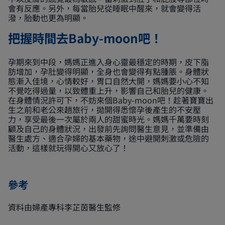
會有反應。另外，每當胎兒從睡眠中醒來，就會變得活
潑，胎動也更為明顯。
把握時間去Baby-moon吧！
孕期來到中段，媽媽正進入身心靈最穩定的時期，皮下脂
肪增加，孕肚變得明顯，全身也會變得有點腫脹。身體狀
態漸入佳境，心情較好，胃口自然大開，媽媽要小心不知
不覺吃得過量，以致體重上升，影響自己和胎兒的健康。
在身體情況許可下，不妨來個Baby-moon吧！趁著寶寶出
生之前和老公來趟旅行，拋開得悉懷孕後產生的不安壓
力，享受最後一次屬於兩人的甜蜜時光。媽媽千萬要時刻
顧及自己的身體狀況，出發前先詢問醫生意見，並準備由
醫生處方、適合孕婦的基本藥物，途中避開刺激或危險的
活動，這樣就玩得開心又放心了！
參考
資料由婦產專科李芷茵醫生監修