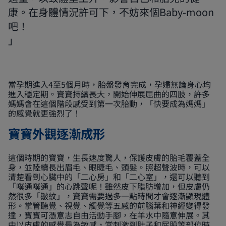
康。在身體情況許可下，不妨來個Baby-moon
吧！
當孕期進入4至5個月時，胎盤發育完成，孕婦無論身心均
進入穩定期。寶寶持續長大，開始伸展屈曲的四肢，許多
媽媽會在這個階段感受到第一次胎動，「快要成為媽媽」
的感覺就更強烈了！
寶寶外觀逐漸成形
這個時期的寶寶，生長速度驚人，保護皮膚的胎毛覆蓋全
身，並陸續長出眉毛、眼睫毛、頭髮。照超聲波時，可以
清楚看到心臟中的「二心房」和「二心室」，還可以聽到
「噗通噗通」的心跳聲呢！雖然皮下脂肪增加，但皮膚仍
然很多「皺紋」，寶寶需要過多一點時間才會逐漸顯現體
形。掌管聽覺、視覺、觸覺等五感的前腦葉和神經變得發
達，寶寶可憑意志自由活動手腳，在羊水中隨意伸展。其
中以皮膚的感覺最為敏感，當刺激到肚子和屁股等部位時