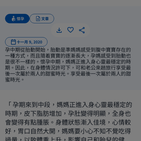
懷孕
文章
進入穩定
十一月 9, 2020
孕中期從胎動開始，胎動是準媽媽感受到腹中寶寶存在的
一種方式，而且隨着寶寶的逐漸長大，孕媽感受到胎動也
是很不一樣的。懷孕中期，媽媽正進入身心靈最穩定的時
期。因此，在身體情況許可下，可和老公來趟旅行享受最
後一次屬於兩人的甜蜜時光。享受最後一次屬於兩人的甜
蜜時光。
孕期來到中段，媽媽正進入身心靈最穩定的
時期，皮下脂肪增加，孕肚變得明顯，全身也
會變得有點腫脹。身體狀態漸入佳境，心情較
好，胃口自然大開，媽媽要小心不知不覺吃得
過量，以致體重上升，影響自己和胎兒的健