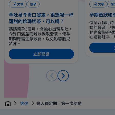
文章
懷孕
文章
懷
孕吐易令胃口變差，很想喝一杯
孕期徵狀和
甜甜的珍珠奶茶，可以嗎？
懷孕八個月時
媽的聲音，神
媽媽懷孕3個月，會擔心出現孕吐，
動也會變得頻
令胃口變差而難以攝取營養。懷孕
妨摸摸肚子，
期間應需注意飲食，以免影響胎兒
享受這無可取
發育。
媽需注意的是
機會令腰痛和
立即閱讀
化，同時亦有
題。孕媽咪應
方法，例如多
在諮詢醫生建
要有充分休息
懷孕
進入穩定期︰第一次胎動
Home