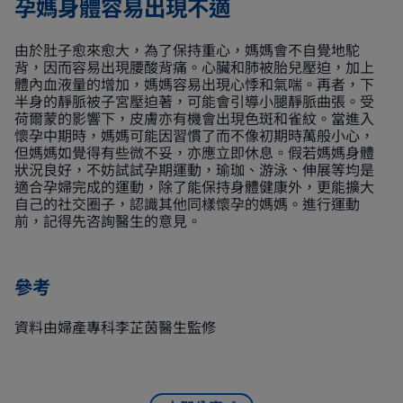
孕媽身體容易出現不適
由於肚子愈來愈大，為了保持重心，媽媽會不自覺地駝
背，因而容易出現腰酸背痛。心臟和肺被胎兒壓迫，加上
體內血液量的增加，媽媽容易出現心悸和氣喘。再者，下
半身的靜脈被子宮壓迫著，可能會引導小腿靜脈曲張。受
荷爾蒙的影響下，皮膚亦有機會出現色斑和雀紋。當進入
懷孕中期時，媽媽可能因習慣了而不像初期時萬般小心，
但媽媽如覺得有些微不妥，亦應立即休息。假若媽媽身體
狀況良好，不妨試試孕期運動，瑜珈、游泳、伸展等均是
適合孕婦完成的運動，除了能保持身體健康外，更能擴大
自己的社交圈子，認識其他同樣懷孕的媽媽。進行運動
前，記得先咨詢醫生的意見。
參考
資料由婦產專科李芷茵醫生監修