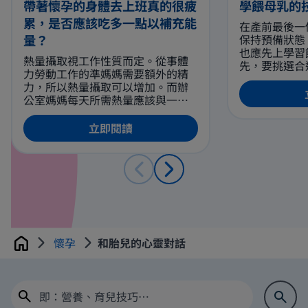
帶著懷孕的身體去上班真的很疲
學餵母乳的
累，是否應該吃多一點以補充能
在產前最後一
量？
保持預備狀態
也應先上學習
熱量攝取視工作性質而定。從事體
先，要挑選合
力勞動工作的準媽媽需要額外的精
乳房。 餵母
力，所以熱量攝取可以增加。而辦
要用手或枕頭
公室媽媽每天所需熱量應該與一般
吃奶。同時，
孕婦無異。如果吃的分量多了，但
部要有充份承
活動量卻不如以往，或會有過胖的
立即閱讀
時，應該幾乎
風險，過胖會增加患上妊娠糖尿的
從寶寶的喉頭
風險。
嚥的聲音來判
建議讓寶寶吸
鐘後，才換另
懷孕
和胎兒的心靈對話
Home