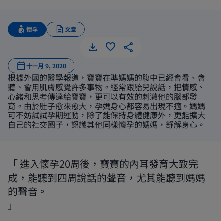
懷孕
文章
和胎兒的
十一月 9, 2020
根據外國的醫學報道，寶寶在準媽媽的腹中已經會看、會
聽、會用肌膚感覺許多事物。經常跟胎兒說話，把情感、
心緒和思考傳達給寶寶，更可以有效的刺激他的腦部發
育。由於肚子愈來愈大，孕媽身心都容易出現不適。媽媽
可不妨試試孕期運動，除了能保持身體健康外，更能擴大
自己的社交圈子，認識其他同樣懷孕的媽媽，舒解身心。
進入懷孕20周後，寶寶的內耳發育大致完
成，能聽到四周說話的聲音，尤其能聽到媽媽
的聲音。