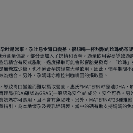
，孕吐是常事。孕吐易令胃口變差，很想喝一杯甜甜的珍珠奶茶
糖分含量偏高，部分更加入了奶精和香精，過量飲用容易導致過
些奶精含有反式脂肪，過度攝取可能會影響胎兒發育。「珍珠」
是無糖或少糖，也不適合孕婦經常大量飲用。因此，懷孕期間不
較為適合。另外，孕媽咪亦應控制咖啡因的攝取量。
導致胃口變差而難以攝取營養。惠氏®MATERNA®藻油DHA，
理局(FDA)確認為GRAS(一般認為安全)的成分，安全可靠。
食媽媽亦可食用，且不會有魚腥味。另外，MATERNA®23種維
養指引，為本地懷孕及授乳婦研製，當中的硒有助支持媽媽的免