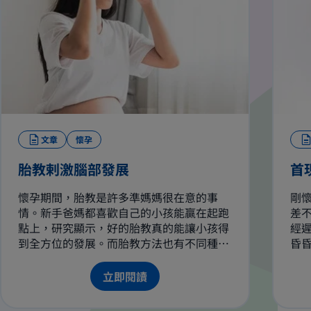
文章
懷孕
胎教剌激腦部發展
首
懷孕期間，胎教是許多準媽媽很在意的事
剛
情。新手爸媽都喜歡自己的小孩能贏在起跑
差
點上，研究顯示，好的胎教真的能讓小孩得
經
到全方位的發展。而胎教方法也有不同種
昏
類，各自也有不同的好處。
影
現
立即閱讀
狀
始