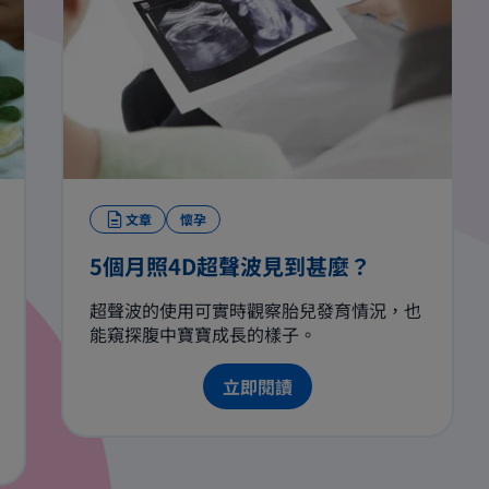
文章
懷孕
5個月照4D超聲波見到甚麼？
超聲波的使用可實時觀察胎兒發育情況，也
能窺探腹中寶寶成長的樣子。
立即閱讀