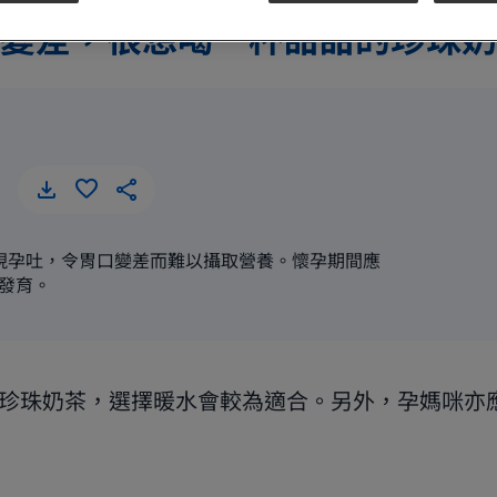
變差，很想喝一杯甜甜的珍珠奶
現孕吐，令胃口變差而難以攝取營養。懷孕期間應
發育。
珍珠奶茶，選擇暖水會較為適合。另外，孕媽咪亦