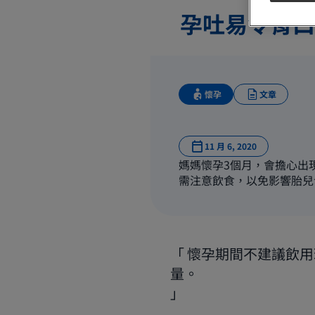
孕吐易令胃口
懷孕
文章
11 月 6, 2020
媽媽懷孕3個月，會擔心出
需注意飲食，以免影響胎兒
懷孕期間不建議飲用
量。