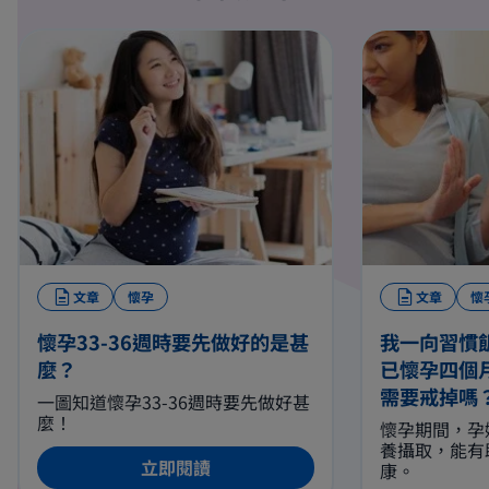
文章
懷孕
文章
懷
懷孕33-36週時要先做好的是甚
我一向習慣
麼？
已懷孕四個
需要戒掉嗎
一圖知道懷孕33-36週時要先做好甚
麼！
懷孕期間，孕
養攝取，能有
立即閱讀
康。