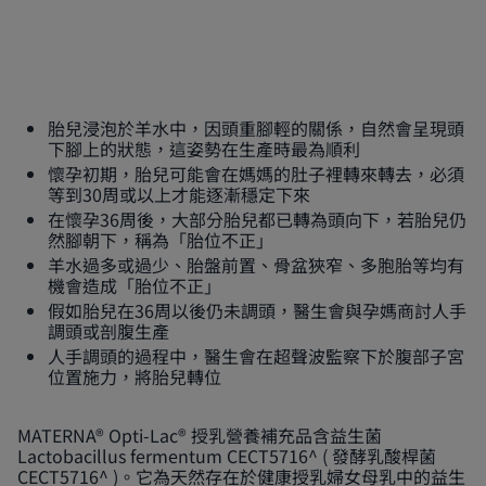
胎兒浸泡於羊水中，因頭重腳輕的關係，自然會呈現頭
下腳上的狀態，這姿勢在生產時最為順利
懷孕初期，胎兒可能會在媽媽的肚子裡轉來轉去，必須
等到30周或以上才能逐漸穩定下來
在懷孕36周後，大部分胎兒都已轉為頭向下，若胎兒仍
然腳朝下，稱為「胎位不正」
羊水過多或過少、胎盤前置、骨盆狹窄、多胞胎等均有
機會造成「胎位不正」
假如胎兒在36周以後仍未調頭，醫生會與孕媽商討人手
調頭或剖腹生產
人手調頭的過程中，醫生會在超聲波監察下於腹部子宮
位置施力，將胎兒轉位
MATERNA® Opti-Lac® 授乳營養補充品含益生菌
Lactobacillus fermentum CECT5716^ ( 發酵乳酸桿菌
CECT5716^ )。它為天然存在於健康授乳婦女母乳中的益生