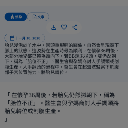
懷孕
文章
別擔心B
十一月 10, 2020
胎兒浸泡於羊水中，因頭重腳輕的關係，自然會呈現頭下
腳上的狀態，這姿勢在生產時最為順利。在懷孕36周後，
大部分胎兒都已轉為頭向下，若BB還未掉頭，腳仍然朝
下，稱為「胎位不正」。醫生會與孕媽商討人手調頭或剖
腹生產。人手調頭的過程中，醫生會在超聲波監察下於腹
部子宮位置施力，將胎兒轉位。
在懷孕36周後，若胎兒仍然腳朝下，稱為
「胎位不正」。醫生會與孕媽商討人手調頭將
胎兒轉位或剖腹生產。