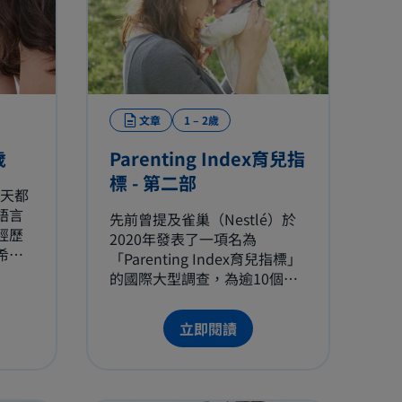
文章
1 – 2歲
歲
Parenting Index育兒指
標 - 第二部
每天都
語言
先前曾提及雀巢（Nestlé）於
經歷
2020年發表了一項名為
希望
「Parenting Index育兒指標」
言方
的國際大型調查，為逾10個國
了解
家進行首個全球性「育兒指
可配
標」，研究分析育兒所面對的
立即閱讀
所需
壓力和問題，並幫助父母改善
合的
情況。這一次將會重點探討如
何正面面對「健康和福利資
源」和「環境支援」這二項。