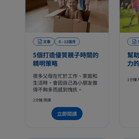
文章
0 - 12個月
5個打造優質親子時間的
幫
精明策略
力
很多父母在忙於工作、家庭和
1分鐘
生活時，會因自己為小朋友做
得不夠多而感到愧疚。
2分鐘 閱讀
立即閱讀