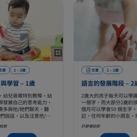
文章
1 – 2歲
文章
1 – 2歲
與學習 – 1歲
語言的發展階段 – 2
，幼兒毋需特別教導，幼
2歲大的孩子每天可以學
得發展自己的思考能力，
一個字，而大部分2歲的
需多與他/她們聊天、聽
個月可以學會50 個生字。
她們說話，以及注意他/她
記，任何年齡的小朋友，
歡玩哪些遊戲。同時，提
的字都比他/她們會說的
姑娘
許靜儀姑娘
個安全環境及適當引導，
例如幼兒在第三年便可學
們自由探索便可。
千個字。