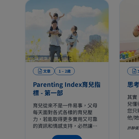
文章
1 – 2歲
Parenting Index育兒指
思考
標 - 第一部
其實
兒懂
育兒從來不是一件易事，父母
您只
每天面對各式各樣的育兒壓
他/
力，若能取得更多實用又可靠
們喜
的資訊和情感支持，必然讓育
許靜儀
供一
兒生活更感輕鬆。讓我們為妳
讓他