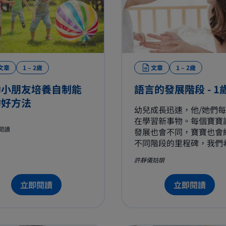
文章
1 – 2歲
文章
1 – 2歲
助小朋友培養自制能
語言的發展階段 - 1
的好方法
幼兒成長迅速，他/她們
在學習新事物。每個寶寶
 閱讀
發展也會不同，寶寶也會
不同階段的里程碑，我們
與您分享您的小寶寶在語
許靜儀姑娘
面會有怎樣的發展。從而
更多小寶寶的想法，您們
立即閱讀
立即閱讀
合寶寶語言的發展及掌握
要的技巧，給予小寶寶適
支持和鼓勵。