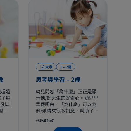
文章
1 – 2歲
歲
思考與學習 – 2歲
識超過
幼兒問您「為什麼」正正是顯
孩子每
示他/她天生的好奇心。幼兒早
 別忘
早便明白，「為什麼」可以為
理解
他/她帶來很多訊息，幫助了解
要多，
這個無限的世界。 有時您可能
許靜儀姑娘
識幾
會厭倦不斷回答孩子的提問，
但請您明白，滿足幼兒的好奇