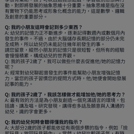
動，對即將發展的抽象思維十分重要。抽象思維是指在沒
有實物下仍能思考或形象化概念的能力，這是數學、邏輯
及創意的重要部分。
Q: 我的小朋友這時會記到多少東西？
A: 幼兒的記憶力正不斷進步，逐漸記得數週內或數個月內
發生的事件。不過，由於大腦儲存長期記憶的部分仍未完
全成熟，所以幼兒仍未能記住幾年前發生的事。
請您留意，縱然小朋友的記憶只是很短暫，但所有的經驗
會慢慢積累，構成幼兒的世界觀。
Q: 我的孩子2歲了，我可以做些什麼去促進他/她的記憶力
呢？
A: 經常對幼兒聊起曾發生的事件能幫助小朋友增強記憶
力，當您的孩子習慣您的提問方式時，他/她便會開始發展
記事的能力。
Q: 我的孩子2歲了，我該怎樣做才能增加他/她的思考力？
A: 最有效的方法是為小朋友創造一個充滿語言的環境，包
括讀、講及唱。研究發現，講得愈多話及願意與人溝通的
幼兒，識的字會更多。
Q: 我的幼兒何時會聽得懂我的指示？
A: 大部分2歲的孩子都能依從有兩個步驟的指令，例如「撿
起玩具，放回玩具箱內」。當然，幼兒比較孩子氣，有時