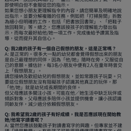
即使明白但不會服從您的指示。
如果您想小朋友更理解指令的內容，請您簡單及明確地說
出指示，並要分解複雜的任務，例如把「打掃房間」拆散
為細小但明確的工作，包括「把書放回書架」、「把鞋子
放回鞋架」等。總之，您應該按孩子的理解能力發出指
示，而每次最好給他/她一項工作。完成後給予讚賞及指
導，從而提升其自信心。
Q: 我2歲的孩子有一個自己假想的朋友，這是正常嗎？
A: 是正常的。很多大一點的幼兒都會覺得假想出來的朋友
是自己最理想的同伴，因為「他/她」隨時在旁，又服從自
己的意願。據估計，每3名小朋友中便有2人在童年時曾交
上「假想朋友」。
請您接納及歡迎幼兒的假想朋友，並如常跟孩子玩耍。只
要這位假想朋友沒有阻礙孩子認識其他真正的玩伴，那
「他/她」就是幼兒成長期間的良伴。
但父母應該多關注小孩，可能在他／她生活中缺乏玩伴或
傾訴對象，父母應該多陪伴小孩並提供機會，讓小孩認識
同齡友伴，減少過分依賴假想朋友。
Q: 我希望我2歲的孩子有好成績，我是否應該現在開始教
她/他寫字讀書呢？
A: 當然您應該鼓勵孩子對讀書寫字的興趣，但專家並不建
議「過早教學」。有些孩子可能很早便懂得讀書寫字，但