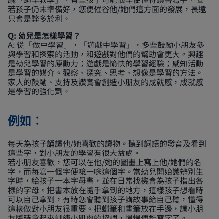
若孩子仍未準備好，您便催谷他/她們這方面的發展，長遠
只會是弊多於利。
Q: 幼兒是怎樣學習？
A: 從「做中學習」，「遊戲中學習」，多些鼓勵小朋友參
與學習和探索的活動，和遊戲對他們的幫助會更大。興趣
是幼兒學習的原動力；遊戲是愉快的學習經驗；感知活動
是學習的媒介。觀察、探究、思考、想像是學習的方法。
家人的鼓勵、支持及讚賞會創造小朋友的成就感，成就感
是學習的強化劑。
例如︰
每天為孩子誦讀他/她喜歡的讀物。聽到詞語的發音及看到
這些字，對小朋友的學習有很大益處。
若小朋友喜歡，您可以在他/她的圖畫上寫上他/她們的名
字，而每寫一個字便唸一唸這個字。當幼兒開始識辨別生
字時，給孩子一本字母書，並在日常找機會為孩子指出各
樣的字母。把書本放在隨手拿到的地方，這樣孩子想看時
可以自己拿到，有時您會聽到孩子講故事給自己聽，懂得
這樣做對小朋友很重要。把蠟筆和畫筆放在手邊，讓小朋
友隨時拿起來訓練小肌肉的協調，慢慢便能寫字了。