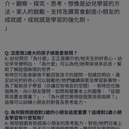
介。觀察、探究、思考、想像是幼兒學習的方
法。家人的鼓勵、支持及讚賞會創造小朋友的
成就感，成就感是學習的強化劑。
Q: 怎麼我2歲大的孩子總是愛發問？
A: 幼兒問您「為什麼」正正是顯示他/她天生的好奇心。幼
兒早早便明白，「為什麼」可以為他/她帶來很多訊息，幫
助了解這個無限的世界。
有時您可能會厭倦不斷回答孩子的提問，但請您明白，滿
足幼兒的好奇心可以鼓勵他/她們繼續探索及學習新事物。
為了幫助孩子學習（亦讓您有喘息的空間），有時您也換
個角色，向小朋友發問，如問有關書本上的圖像：「這個
男孩要去哪裏？」、「為什麼您覺得這個男孩很高興？」
這樣可以訓練小朋友的對答及思考能力。
Q: 為何假想遊戲對2歲的小朋友這麼重要？這樣對2歲小朋
友學習有什麼幫助?
A: 假想遊戲有助提高小朋友的思考能力，對他/她們日後上
學很有幫助。孩子可以透過假想遊戲，學習區別思想與行