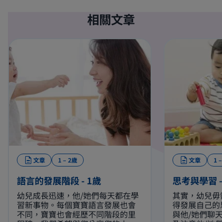
相關文章
文章
1 – 2歲
文章
1 
語言的發展階段 - 1歲
思考與學習 –
幼兒成長迅速，他/她們每天都在學
其實，幼兒毋
習新事物。每個寶寶語言發展也會
得發展自己的
不同，寶寶也會經歷不同階段的里
與他/她們聊