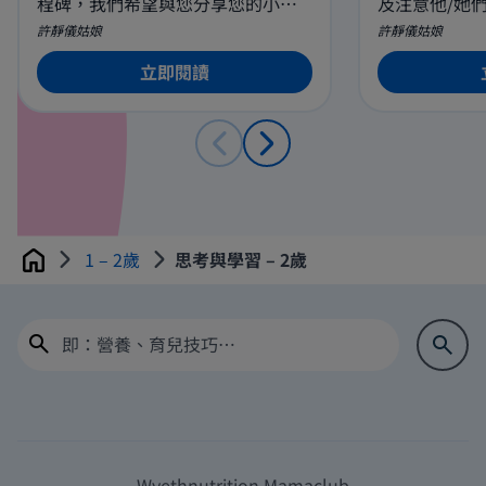
程碑，我們希望與您分享您的小寶
及注意他/她
寶在語言方面會有怎樣的發展。從
時，提供一個
許靜儀姑娘
許靜儀姑娘
而了解更多小寶寶的想法，您們可
導，讓他們自
配合寶寶語言的發展及掌握所需要
立即閱讀
的技巧，給予小寶寶適合的支持和
鼓勵。
1 – 2歲
思考與學習 – 2歲
Home
Wyethnutrition Mamaclub