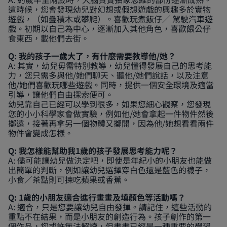
這時候，您會發現幼兒對幻想或假想遊戲的興趣多於實物
遊戲，（如疊積木或攀爬）。喜歡玩煮飯仔／ 駕駛汽車遊
戲。初期以自己為中心，逐漸加入其他角色，喜歡餵公仔
食東西，載他們去街。
Q: 我的孩子一歲大了，有什麼需要教導他/她？
A: 其實，幼兒毋需特別教導，幼兒懂得發展自己的思考能
力，您只需多與他/她們聊天、聽他/她們說話，以及注意
他/她們喜歡玩哪些遊戲。同時，提供一個安全環境及適當
引導，讓他們自由探索便可。
幼兒靠自己已經可以學到很多，如果您細心觀察，您發現
您的小小科學家會做實驗，例如他/她會拿起一件物件然後
擲遠，接著再拿另一個物體又擲開，因為他/她想看看兩件
物件會變成怎樣。
Q: 我怎樣能幫助我1歲的孩子發展思考能力呢？
A: 儘可能讓幼兒做決定吧，即使是年紀小的小朋友也能做
出簡單的判斷，例如讓幼兒選擇穿白色還是藍色的襪子，
小食／茶點則可揀吃蘋果或香蕉。
Q: 1歲的小朋友適合進行畫畫及填顏色等活動嗎？
A: 適合，只是您要讓幼兒自由發揮。請記住，這些活動的
重點不在結果，而是小朋友的創造行為。孩子創作的第一
個作品，您或許無法解讀，但畫畫已經是一種重要的學習