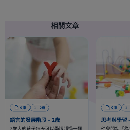
相關文章
文章
1 – 2歲
文章
1 
語言的發展階段 – 2歲
思考與學習 –
2歲大的孩子每天可以學識超過一個
幼兒問您「為