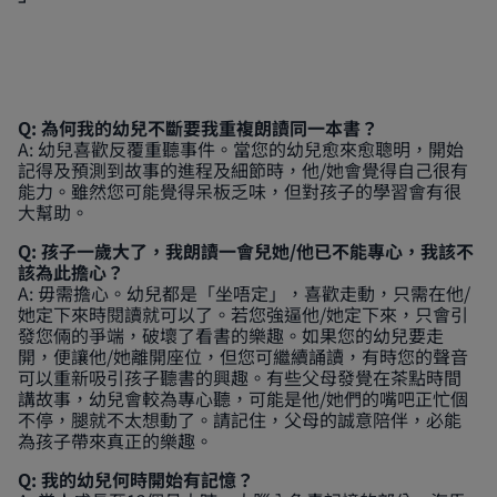
Q: 為何我的幼兒不斷要我重複朗讀同一本書？
A: 幼兒喜歡反覆重聽事件。當您的幼兒愈來愈聰明，開始
記得及預測到故事的進程及細節時，他/她會覺得自己很有
能力。雖然您可能覺得呆板乏味，但對孩子的學習會有很
大幫助。
Q: 孩子一歲大了，我朗讀一會兒她/他已不能專心，我該不
該為此擔心？
A: 毋需擔心。幼兒都是「坐唔定」，喜歡走動，只需在他/
她定下來時閱讀就可以了。若您強逼他/她定下來，只會引
發您倆的爭端，破壞了看書的樂趣。如果您的幼兒要走
開，便讓他/她離開座位，但您可繼續誦讀，有時您的聲音
可以重新吸引孩子聽書的興趣。有些父母發覺在茶點時間
講故事，幼兒會較為專心聽，可能是他/她們的嘴吧正忙個
不停，腿就不太想動了。請記住，父母的誠意陪伴，必能
為孩子帶來真正的樂趣。
Q: 我的幼兒何時開始有記憶？