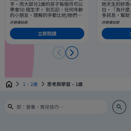
字，而大部分2歲的孩子每個月可以
她天生的好奇
學會50 個生字。 別忘記，任何年齡
白，「為什麼
的小朋友，理解的字都比他/她們會
多訊息，幫助
說的要多，例如幼兒在第三年便可
界。 有時您
許靜儀姑娘
許靜儀姑娘
學識幾千個字。
子的提問，但
的好奇心可以
立即閱讀
及學習新事物
1 – 2歲
思考與學習 – 1歲
Home