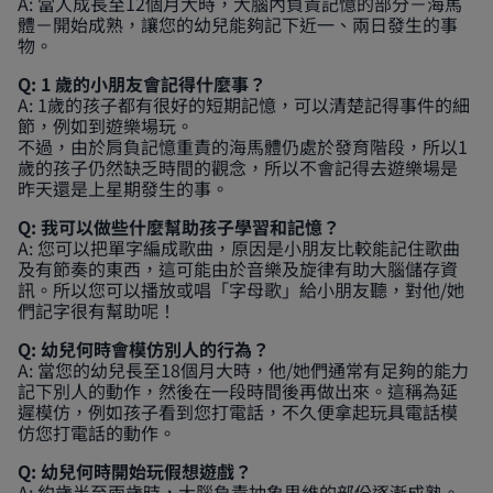
A: 當人成長至12個月大時，大腦內負責記憶的部分－海馬
體－開始成熟，讓您的幼兒能夠記下近一、兩日發生的事
物。
Q: 1 歲的小朋友會記得什麼事？
A: 1歲的孩子都有很好的短期記憶，可以清楚記得事件的細
節，例如到遊樂場玩。
不過，由於肩負記憶重責的海馬體仍處於發育階段，所以1
歲的孩子仍然缺乏時間的觀念，所以不會記得去遊樂場是
昨天還是上星期發生的事。
Q: 我可以做些什麼幫助孩子學習和記憶？
A: 您可以把單字編成歌曲，原因是小朋友比較能記住歌曲
及有節奏的東西，這可能由於音樂及旋律有助大腦儲存資
訊。所以您可以播放或唱「字母歌」給小朋友聽，對他/她
們記字很有幫助呢！
Q: 幼兒何時會模仿別人的行為？
A: 當您的幼兒長至18個月大時，他/她們通常有足夠的能力
記下別人的動作，然後在一段時間後再做出來。這稱為延
遲模仿，例如孩子看到您打電話，不久便拿起玩具電話模
仿您打電話的動作。
Q: 幼兒何時開始玩假想遊戲？
A: 約歲半至兩歲時，大腦負責抽象思維的部份逐漸成熟。