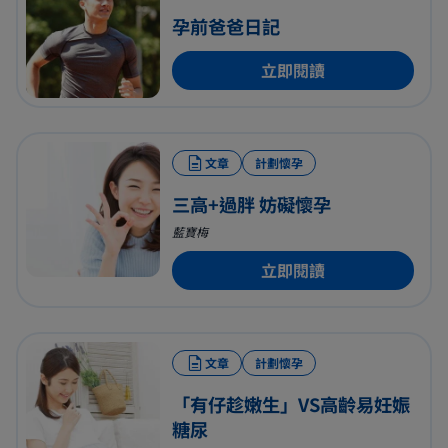
孕前爸爸日記
立即閱讀
文章
計劃懷孕
三高+過胖 妨礙懷孕
藍寶梅
立即閱讀
文章
計劃懷孕
「有仔趁嫩生」VS高齡易妊娠
糖尿