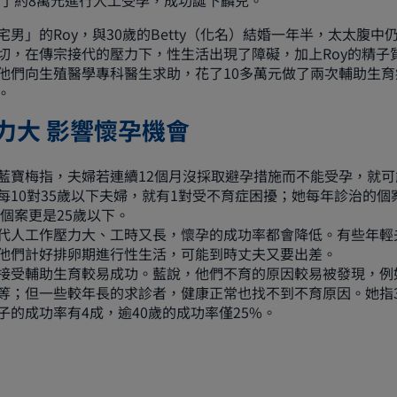
終花了約8萬元進行人工受孕，成功誕下麟兒。
男」的Roy，與30歲的Betty（化名）結婚一年半，太太腹中
切，在傳宗接代的壓力下，性生活出現了障礙，加上Roy的精子
他們向生殖醫學專科醫生求助，花了10多萬元做了兩次輔助生
。
力大 影響
懷孕
機會
藍寶梅指，夫婦若連續12個月沒採取避孕措施而不能受孕，就可
每10對35歲以下夫婦，就有1對受不育症困擾；她每年診治的個
宗個案更是25歲以下。
代人工作壓力大、工時又長，懷孕的成功率都會降低。有些年輕
他們計好排卵期進行性生活，可能到時丈夫又要出差。
接受輔助生育較易成功。藍說，他們不育的原因較易被發現，例
等；但一些較年長的求診者，健康正常也找不到不育原因。她指3
子的成功率有4成，逾40歲的成功率僅25%。