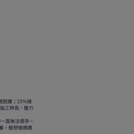
題困擾；25%接
生指工時長、壓力
卻一直無法懷孕。
塞。極想做媽媽