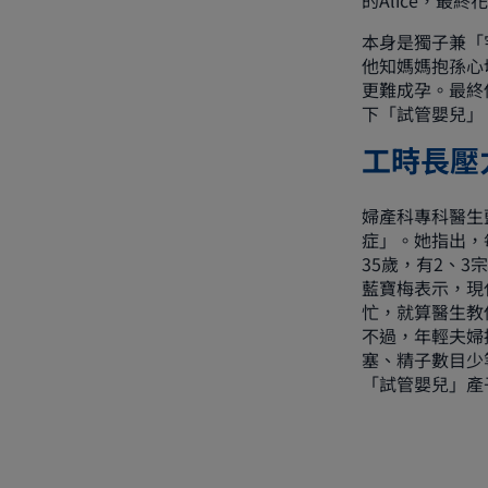
的Alice，最
本身是獨子兼「宅
他知媽媽抱孫心
更難成孕。最終
下「試管嬰兒」
工時長壓
婦產科專科醫生
症」。她指出，
35歲，有2、3
藍寶梅表示，現
忙，就算醫生教
不過，年輕夫婦
塞、精子數目少
「試管嬰兒」產