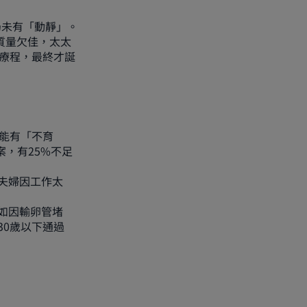
仍未有「動靜」。
質量欠佳，太太
育療程，最終才誕
能有「不育
案，有25%不足
夫婦因工作太
如因輸卵管堵
0歲以下通過