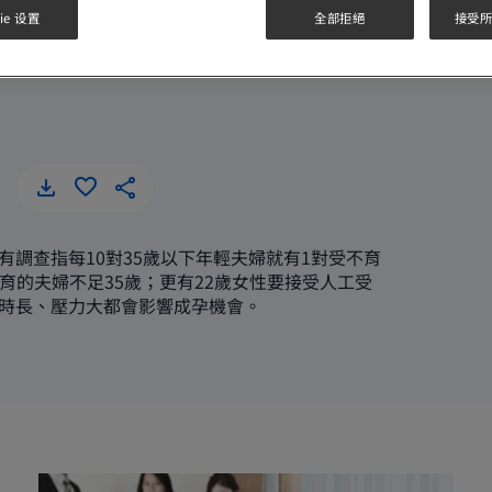
ie 设置
全部拒絕
接受所有
工時長、壓力大難成孕？
工時長、壓力大難成孕？
有調查指每10對35歲以下年輕夫婦就有1對受不育
育的夫婦不足35歲；更有22歲女性要接受人工受
時長、壓力大都會影響成孕機會。