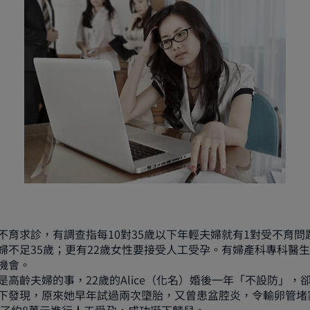
不育求診，有調查指每10對35歲以下年輕夫婦就有1對受不育問
婦不足35歲；更有22歲女性要接受人工受孕。有婦產科專科醫
機會。
是高齡夫婦的事，22歲的Alice（化名）婚後一年「不設防」，
下發現，原來她早年試過兩次墮胎，又曾患盆腔炎，令輸卵管堵