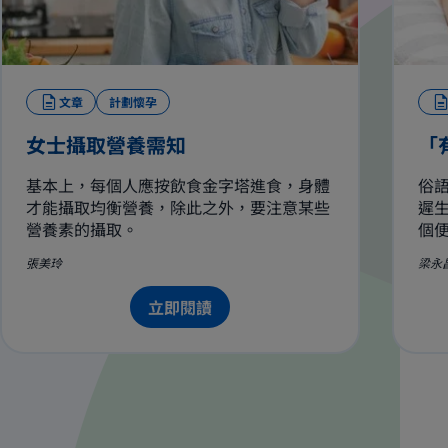
文章
計劃懷孕
女士攝取營養需知
「
基本上，每個人應按飲食金字塔進食，身體
俗
才能攝取均衡營養，除此之外，要注意某些
遲
營養素的攝取。
個
張美玲
梁永
立即閱讀