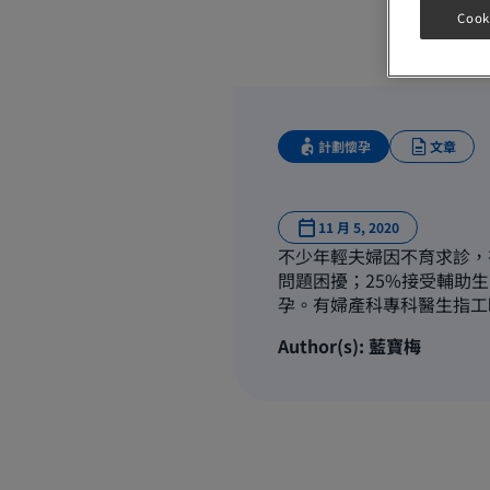
Cook
計劃懷孕
文章
11 月 5, 2020
不少年輕夫婦因不育求診，
問題困擾；25%接受輔助生
孕。有婦產科專科醫生指工
Author(s): 藍寶梅