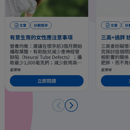
文章
計劃懷孕
文章
計
有意生育的女性應注意事項
三高+過胖 
營養均衡：建議在懷孕前3個月開始
三高會妨礙懷
攝取葉酸，有助胎兒減少患神經管
究探討這個問
缺陷（Neural Tube Defects）；攝
相影響的關係
取最少1,000毫克鈣；減少飲用高咖
肥胖，而不育
啡因的飲品，如咖啡、濃茶等。酒
症，常在肥胖
藍寶梅
藍寶梅
精也有機會影響胎兒的腦部發育。
問題絕不簡單
立即閱讀