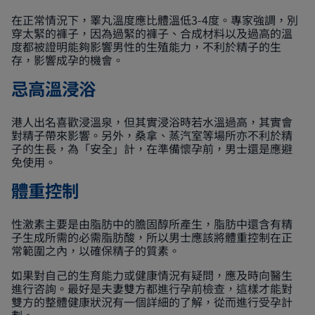
在正常情況下，睪丸溫度應比體溫低3-4度。專家強調，別
穿太緊的褲子，因為過緊的褲子、合成材料以及過高的溫
度都被證明能夠影響男性的生殖能力，不利於精子的生
存，影響成孕的機會。
忌高溫浸浴
港人出名喜歡浸溫泉，但其實浸浴時若水溫過高，其實會
對精子帶來影響。另外，桑拿、蒸汽室等場所亦不利於精
子的生長，為「安全」計，在準備懷孕前，男士還是應避
免使用。
體重控制
性激素主要是由脂肪中的膽固醇所產生，脂肪中還含有精
子生成所需的必需脂肪酸，所以男士應該將體重控制在正
常範圍之內，以確保精子的質素。
如果對自己的生育能力或健康情況有疑問，應及時向醫生
進行咨詢。最好是夫妻雙方都進行孕前檢查，這樣才能對
雙方的整體健康狀況有一個詳細的了解，從而進行受孕計
劃。