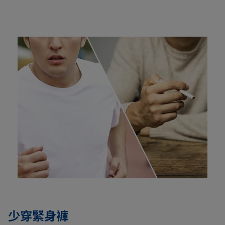
少穿緊身褲