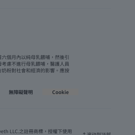
首六個月內以純母乳餵哺，然後引
母考慮不進行母乳餵哺，醫護人員
方奶粉對社會和經濟的影響。應按
無障礙聲明
Cookie
th LLC.之註冊商標，授權下使用
滚动到顶部