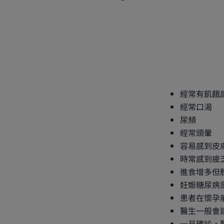
經常有飢餓
經常口渴
尿頻
經常頭暈
容易感到皮
時常感到疲
進食增多但
妊娠糖尿病
患者在懷孕
醫生一般會
一旦確診，