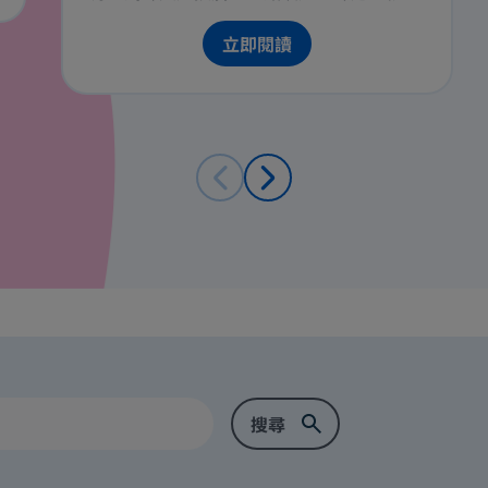
感到噁心，許多媽咪甚至擔心孕吐會影響胎
兒健康，因此會上網或向朋友詢問舒緩孕吐
立即閱讀
的方法，但是這些方法真的有效嗎？