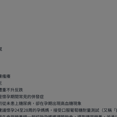
感
膚瘙癢
乏
體重不升反跌
是懷孕期間常見的併發症
前從未患上糖尿病，卻在孕期出現高血糖現象
建議懷孕24至28周的孕媽媽，接受口服葡萄糖耐量測試（又稱
醫生會與營養師一起協助孕媽媽調節飲食，攝取適當營養，並予