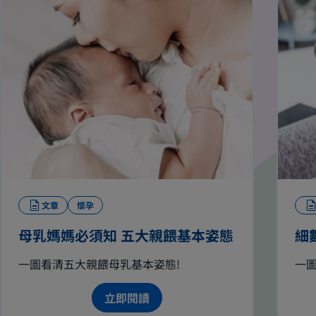
文章
懷孕
母乳媽媽必須知 五大親餵基本姿態
細
一圖看清五大親餵母乳基本姿態!
一
立即閱讀