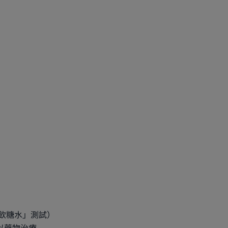
「飲糖水」測試）
以藥物治療