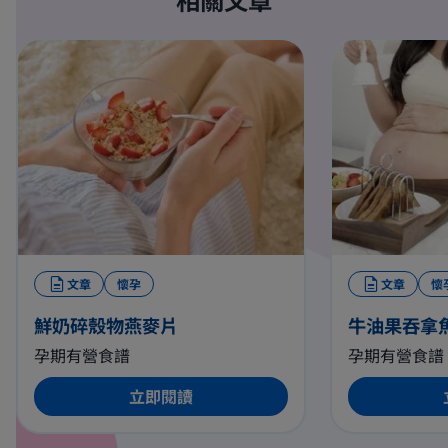
文章
懷孕
文章
懷
鮮奶碎殼物燕麥片
牛油果吞拿
孕期有營食譜
孕期有營食譜
立即閱讀