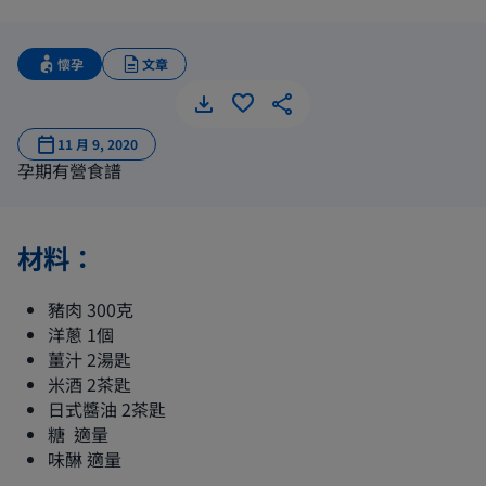
懷孕
文章
薑汁豬肉
11 月 9, 2020
孕期有營食譜
材料：
豬肉 300克
洋蔥 1個
薑汁 2湯匙
米酒 2茶匙
日式醬油 2茶匙
糖 適量
味醂 適量