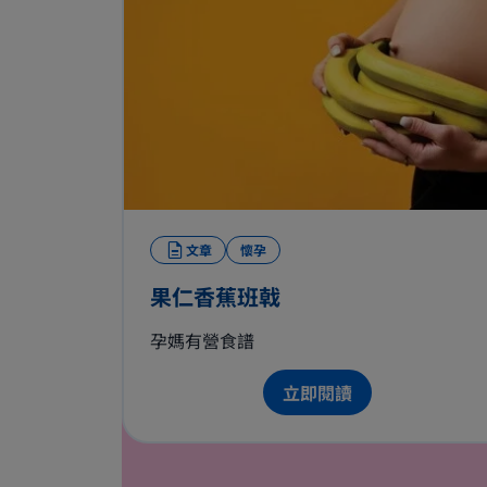
文章
懷孕
果仁香蕉班戟
孕媽有營食譜
立即閱讀