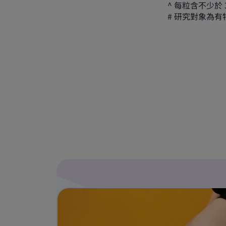
^ 每粒含不少於 3
# 研究對象為