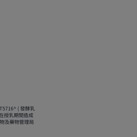
T5716^ ( 發酵乳
少在授乳期間造成
食物及藥物管理局