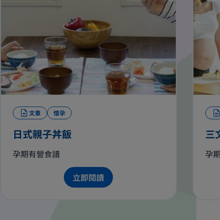
文章
懷孕
日式親子丼飯
三
孕期有營食譜
孕
立即閱讀