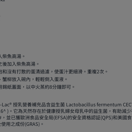
塊
條
入柴魚高湯。
之後加入柴魚高湯。
泡和沒有打散的蛋清過濾，使蛋汁更細滑。重複2次。
、蟹柳放入碗內，輕輕倒入蛋液。
用錫紙蓋面，以中火蒸約8分鐘即可。
ti-Lac® 授乳營養補充品含益生菌 Lactobacillus fermentum CEC
5716^ )。它為天然存在於健康授乳婦女母乳中的益生菌，有助減
，並已獲歐洲食品安全局(EFSA)的安全資格認証(QPS)和美國
全使用之成份(GRAS)。