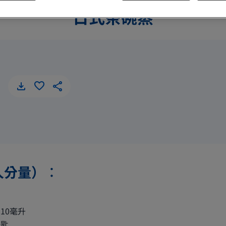
日式茶碗蒸
日式茶碗蒸
人分量）︰
隻
10毫升
茶匙