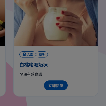
文章
懷孕
白桃啫喱奶凍
孕期有營食譜
立即閱讀