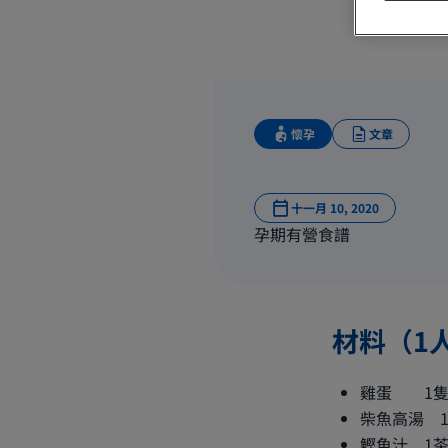
懷孕
文章
十一月 10, 2020
孕期有營食譜
材料（1
雞蛋 1
柴魚高湯 1
鰹魚汁 1