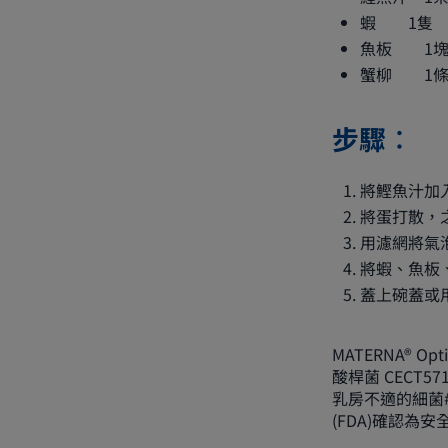
蝦 1隻
魚板 1
蟹柳 1
步驟︰
將鰹魚汁加
將蛋打散，
用濾網將氣
將蝦、魚板
蓋上碗蓋或
MATERNA® Op
酸桿菌 CECT
乳房不適的細菌#
(FDA)確認為安