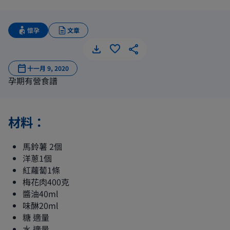
懷孕
文章
馬鈴薯燉
十一月 9, 2020
孕期有營食譜
材料：
馬鈴薯 2個
洋蔥1個
紅蘿蔔1條
梅花肉400克
醬油40ml
味醂20ml
糖 適量
水 適量