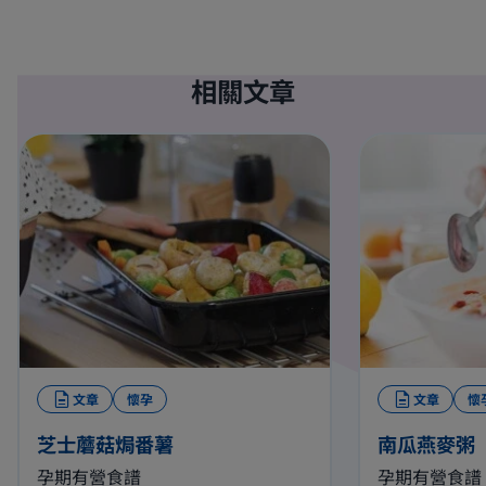
相關文章
文章
懷孕
文章
懷
芝士蘑菇焗番薯
南瓜燕麥粥
孕期有營食譜
孕期有營食譜