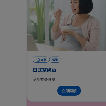
文章
懷孕
日式茶碗蒸
孕期有營食譜
立即閱讀