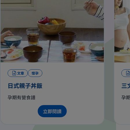
文章
懷孕
日式親子丼飯
三
孕期有營食譜
孕
立即閱讀