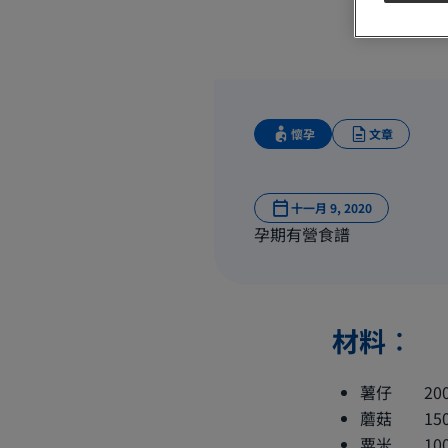
懷孕
文章
十一月 9, 2020
孕期有營食譜
材料︰
薯仔 20
蘑菇 15
粟米 10