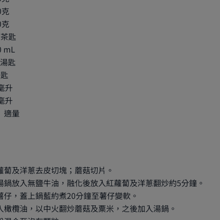
0克
0克
2茶匙
 mL
2湯匙
匙
毫升
毫升
 適量
蘿蔔及洋蔥去皮切塊；蘑菇切片。
湯鍋放入無鹽牛油，融化後放入紅蘿蔔及洋蔥翻炒約5分鐘。
薯仔，蓋上鍋藍約煮20分鐘至薯仔變軟。
入橄欖油，以中火翻炒蘑菇及粟米，之後加入湯鍋。