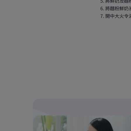
將鮮奶及麵
將麵粉鮮奶
開中大火令