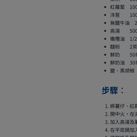
紅蘿蔔 10
洋蔥 10
無鹽牛油 
高湯 500
橄欖油 1/
麵粉 2茶
鮮奶 50
鮮奶油 30
鹽、黑胡椒
步驟︰
將薯仔、紅
開中火，在
加入高湯及
在平底鍋加