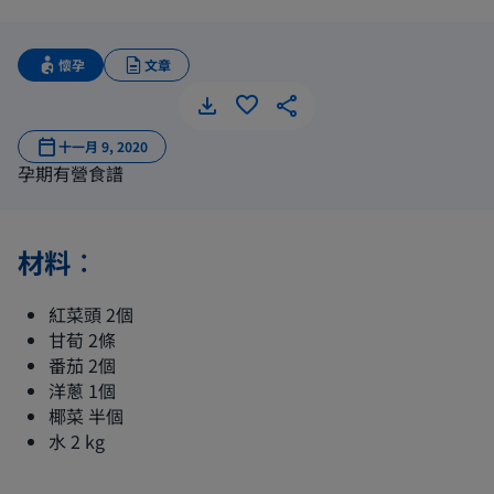
懷孕
文章
紅菜頭雜
十一月 9, 2020
孕期有營食譜
材料︰
紅菜頭 2個
甘荀 2條
番茄 2個
洋蔥 1個
椰菜 半個
水 2 kg