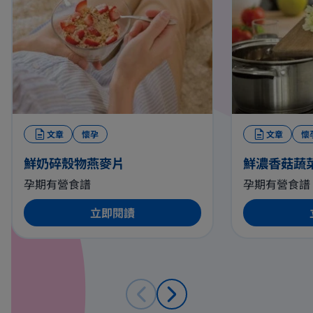
文章
懷孕
文章
懷
鮮奶碎殼物燕麥片
鮮濃香菇蔬
孕期有營食譜
孕期有營食譜
立即閱讀