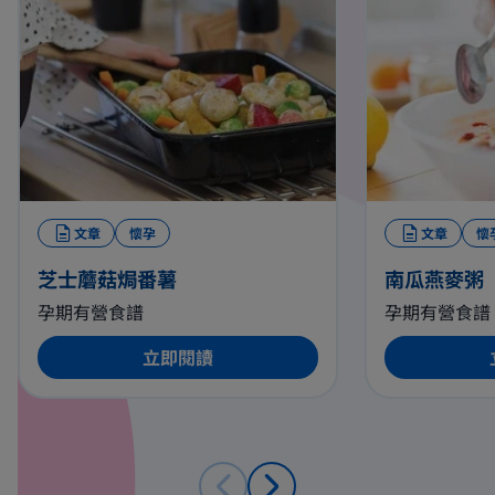
文章
懷孕
文章
懷
芝士蘑菇焗番薯
南瓜燕麥粥
孕期有營食譜
孕期有營食譜
立即閱讀