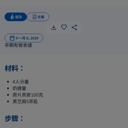
懷孕
文章
燕麥芝麻
十一月 6, 2020
孕期有營食譜
材料：
4人分量
奶適量
原片燕麥100克
黑芝麻5茶匙
步驟：