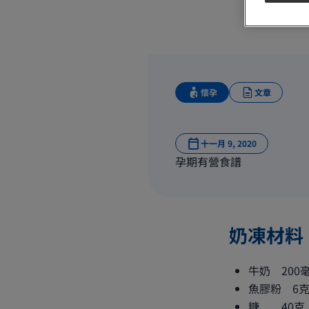
懷孕
文章
十一月 9, 2020
孕期有營食譜
奶凍材料
牛奶 200
魚膠粉 6
糖 40克