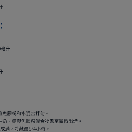
升
︰
0毫升
克
升
片
將魚膠粉和水混合拌勻。
牛奶、糖與魚膠粉混合物煮至微微出煙。
7成滿，冷藏最少4小時。