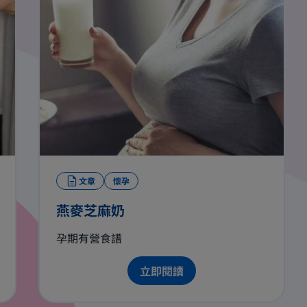
文章
懷孕
燕麥芝麻奶
孕期有營食譜
立即閱讀