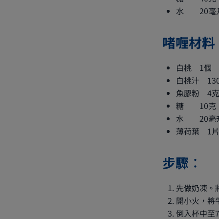
水 20毫
啫喱材料
白桃 1個
白桃汁 13
魚膠粉 4
糖 10克
水 20毫
薄荷葉 1
步驟︰
先做奶凍。
開小火，將
倒入杯中至