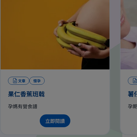
文章
懷孕
果仁香蕉班戟
薯
孕媽有營食譜
孕
立即閱讀