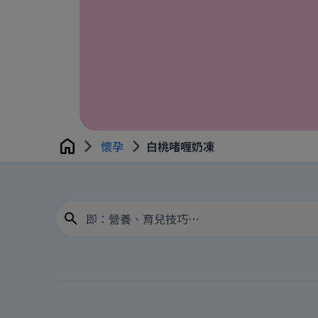
懷孕
白桃啫喱奶凍
Home