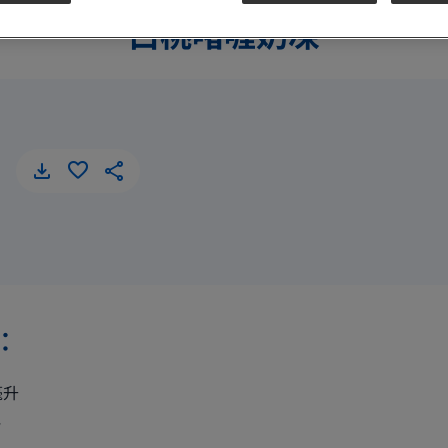
白桃啫喱奶凍
白桃啫喱奶凍
︰
毫升
克