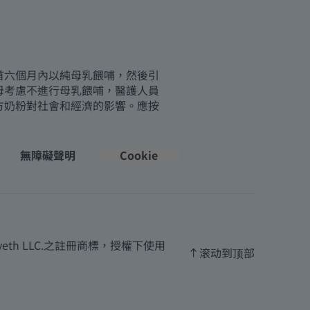
首六個月內以純母乳餵哺，然後引
母考慮不進行母乳餵哺，醫護人員
方奶粉對社會和經濟的影響。應按
無障礙聲明
Cookie
th LLC.之註冊商標，授權下使用
滚动到顶部