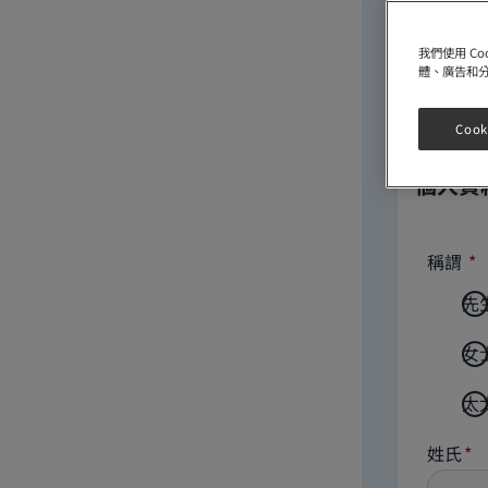
我們使用 C
體、廣告和
Cook
個人資
稱謂
先
女
太
姓氏