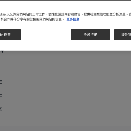
請提供以下資料，並準備香港或澳門寶寶出世紙或懷
ookie 以允許我們網站的正常工作、個性化設計內容和廣告、提供社交媒體功能並分析流量。
孕證明副本，以便為您進行會員登記，如有查詢，請
分析合作夥伴分享有關您使用我們網站的信息。
更多信息
®
致電惠氏
媽媽會熱線 2599 8870。
ie 设置
全部拒絕
接受所有
料
生
士
太