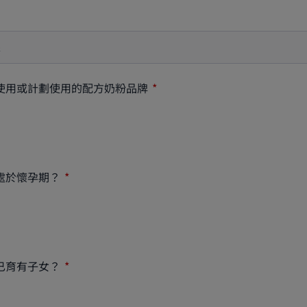
使用或計劃使用的配方奶粉品牌
處於懷孕期？
已育有子女？