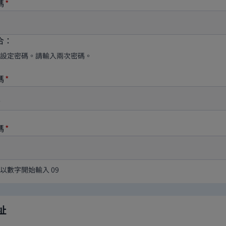
碼
合：
設定密碼。請輸入兩次密碼。
碼
碼
以數字開始輸入 09
址