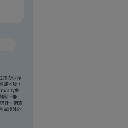
並致力保障
電郵地址，
unity會
)與閣下聯
部統計、調查
內或境外的