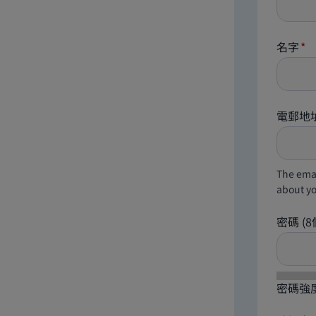
名字
電郵地
The emai
about yo
密碼
(
密碼強