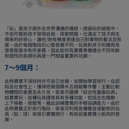
「玩」是孩子與外在世界溝通的橋樑，透過玩的過程中，
不但可幫助孩子發現自我、探索問題，也滿足了孩子與生
俱來的好奇心，讓他/她有機會表達自己對事物的看法及態
度。由於每個階段的心智發展不同，玩具對孩子的適用及
啓發程度亦有所差異，因此如何爲寶寶準備適合不同年齡
和個性的各類玩具是一門相當重要的功課。
7～9個月：
此時寶寶不須扶持亦可自己坐穩，並開始學習爬行。在認
知及社會性上，懂得把兩個積木互相敲擊作響，主動比較
物體間的差異及永久性。家長可選擇「綜合性盤面玩具」
給寶寶玩，這種玩具通常具有多種功能，包括左右撥動、
上下移動、按壓等，藉此訓練寶寶的手眼協調能力。由於
此時寶寶正於爬行階段，家長可利用各種聲音或動態的玩
具（如：球）來吸引寶寶爬行，有助促進寶寶小肌肉的發
展。