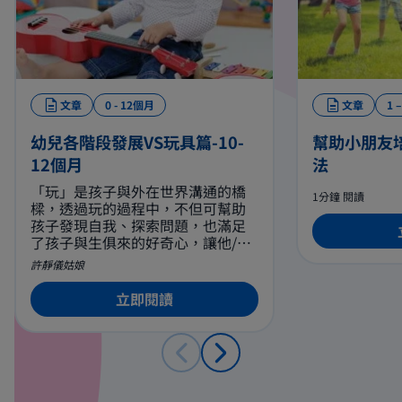
文章
0 - 12個月
文章
1 
幼兒各階段發展VS玩具篇-10-
幫助小朋友
12個月
法
「玩」是孩子與外在世界溝通的橋
1分鐘 閱讀
樑，透過玩的過程中，不但可幫助
孩子發現自我、探索問題，也滿足
了孩子與生俱來的好奇心，讓他/她
有機會表達自己對事物的看法及態
許靜儀姑娘
度。由於每個階段的心智發展不
同，玩具對孩子的適用及啓發程度
立即閱讀
亦有所差異，因此如何爲寶寶準備
適合不同年齡和個性的各類玩具是
一門相當重要的功課。