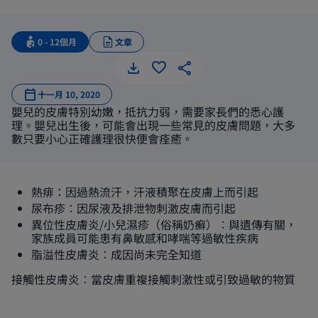
0 - 12個月
文章
BB 常見
十一月 10, 2020
嬰兒的皮膚特別幼嫩，抵抗力弱，需要家長們的悉心護
理。嬰兒出生後，可能會出現一些常見的皮膚問題，大多
數只要小心正確護理很快便會痊癒。
熱痱：因過熱流汗，汗液積聚在皮膚上而引起
尿布疹︰因尿液及排泄物刺激皮膚而引起
異位性皮膚炎/小兒濕疹（俗稱奶癬）︰與遺傳有關，
家族成員可能患有鼻敏感和哮喘等過敏性疾病
脂溢性皮膚炎︰成因尚未完全知道
接觸性皮膚炎︰當皮膚重複接觸刺激性或引致過敏的物質