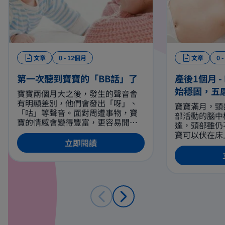
文章
0 - 12個月
文章
0 
第一次聽到寶寶的「BB話」了
產後1個月 
始穩固，五
寶寶兩個月大之後，發生的聲音會
有明顯差別，他們會發出「呀」、
寶寶滿月，頸
「咕」等聲音。面對周遭事物，寶
部活動的腦中
寶的情感會變得豐富，更容易開心
達，頭部雖仍
和發笑。聽到大人的聲音時，寶寶
寶可以伏在床
可能會發出單音來回應，也會模仿
立即閱讀
動。寶寶開始
大人的聲音。與此同時，寶寶感到
肘，並有節奏
迷惑或需要別人關注時，亦會以哭
動增多，寶寶
聲來表達。
數更會變得愈
寶能夠伸直雙
可以扶著寶寶
板嘗試踏在床
發展迅速，無
等都會受外來