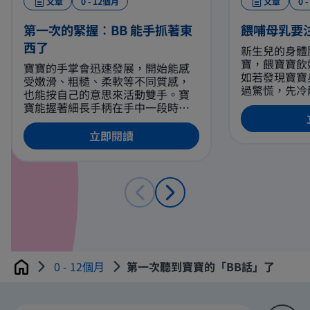
文章
0 - 12個月
文章
0 
第一次的緊握︰BB 能手抓著東
餵哺母乳要
西了
新生兒的身體
寶，餵寶寶飲
寶寶的手掌會迅速發展，開始能感
如若發現寶寶
受嫩滑、粗糙、柔軟等不同質感，
過驚慌，先冷
也能按自己的意思來活動雙手。寶
如遇到窒息、
寶能握著細長手柄在手中一段時
立即找醫生。
間，碰巧接觸到像毛公仔的耳朵等
容易握著的東西時，便會抓著或拿
立即閱讀
到口中。隨著頸部變得穩固，直抱
寶寶的時候會比較輕鬆。寶寶伏下
時，能以手腕和手肘的力量來支持
自己的身體，並提起頭部。有些寶
寶在這個時期已能靈活地活動下半
身，雖然未有能力翻身，但已開始
為翻身作準備。
0 - 12個月
第一次聽到寶寶的「BB話」了
Home