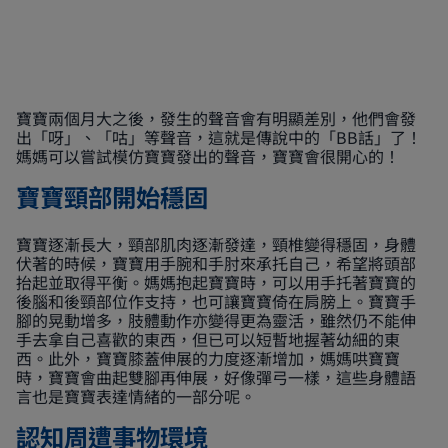
寶寶兩個月大之後，發生的聲音會有明顯差別，他們會發
出「呀」、「咕」等聲音，這就是傳說中的「BB話」了！
媽媽可以嘗試模仿寶寶發出的聲音，寶寶會很開心的！
寶寶頸部開始穩固
寶寶逐漸長大，頸部肌肉逐漸發達，頸椎變得穩固，身體
伏著的時候，寶寶用手腕和手肘來承托自己，希望將頭部
抬起並取得平衡。媽媽抱起寶寶時，可以用手托著寶寶的
後腦和後頸部位作支持，也可讓寶寶倚在肩膀上。寶寶手
腳的晃動增多，肢體動作亦變得更為靈活，雖然仍不能伸
手去拿自己喜歡的東西，但已可以短暫地握著幼細的東
西。此外，寶寶膝蓋伸展的力度逐漸增加，媽媽哄寶寶
時，寶寶會曲起雙腳再伸展，好像彈弓一樣，這些身體語
言也是寶寶表達情緒的一部分呢。
認知周遭事物環境