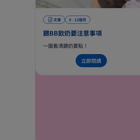
文章
0 - 12個月
餵BB飲奶要注意事項
一圖看清餵奶要點！
立即閱讀