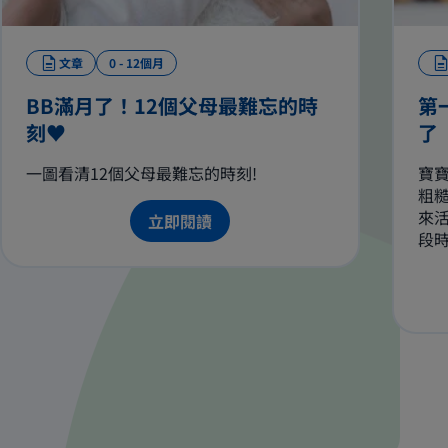
文章
0 - 12個月
BB滿月了！12個父母最難忘的時
第
刻♥
了
一圖看清12個父母最難忘的時刻!
寶
粗
來
立即閱讀
段
握
頸
鬆
支
這
能