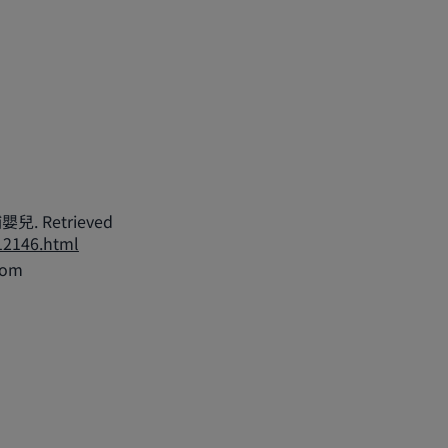
 Retrieved
/12146.html
rom