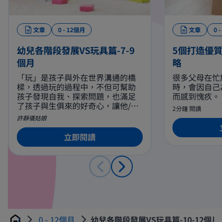
文章
0 - 12個月
文章
0 
幼兒各階段發展VS玩具篇-7-9
5個打造優
個月
略
「玩」是孩子與外在世界溝通的橋
很多父母在忙
樑，透過玩的過程中，不但可幫助
時，會因自己
孩子發現自我、探索問題，也滿足
而感到愧疚。
了孩子與生俱來的好奇心，讓他/她
2分鐘 閱讀
有機會表達自己對事物的看法及態
許靜儀姑娘
度。由於每個階段的心智發展不
同，玩具對孩子的適用及啓發程度
立即閱讀
亦有所差異，因此如何爲寶寶準備
適合不同年齡和個性的各類玩具是
一門相當重要的功課。
0 - 12個月
幼兒各階段發展VS玩具篇-10-12個月