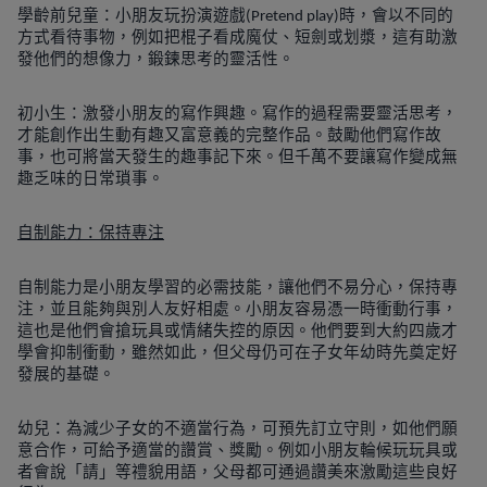
學齡前兒童：小朋友玩扮演遊戲
時，會以不同的
(Pretend play)
方式看待事物，例如把棍子看成魔仗、短劍或划漿，這有助激
發他們的想像力，鍛鍊思考的靈活性。
初小生：激發小朋友的寫作興趣。寫作的過程需要靈活思考，
才能創作出生動有趣又富意義的完整作品。鼓勵他們寫作故
事，也可將當天發生的趣事記下來。但千萬不要讓寫作變成無
趣乏味的日常瑣事。
自制能力：保持專注
自制能力是小朋友學習的必需技能，讓他們不易分心，保持專
注，並且能夠與別人友好相處。小朋友容易憑一時衝動行事，
這也是他們會搶玩具或情緒失控的原因。他們要到大約四歲才
學會抑制衝動，雖然如此，但父母仍可在子女年幼時先奠定好
發展的基礎。
幼兒：為減少子女的不適當行為，可預先訂立守則，如他們願
意合作，可給予適當的讚賞、獎勵。例如小朋友輪候玩玩具或
者會說「請」等禮貌用語，父母都可通過讚美來激勵這些良好