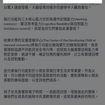
小朋友在學齡前和初小階段，除了生理上的成長，執行功能也
以驚人速度發展，大腦發育同樣亦迅速得令人難而置信。
執行功能的三大核心能力分別為運作記憶能力
(Working
、靈活思考能力
與自制能力
memory)
(Cognitive flexibility)
，但是為何它們會如此重要呢？
(Inhibitory control)
哈佛大學的兒童發展中心
(The Center of the Developing Child at
將執行功能比喻為繁忙的機場指揮塔，負責
Harvard University)
管理和協調不同航班安全地升降，這就如大腦需要這組能力來
制定安排、過濾干擾、確定任務的優先順序、訂立和實踐目標
以及控制衝動。
這代表執行功能對於小朋友管理日常生活非常重要。作為父
母，可以通過不同途徑如富啟發性的活動、應對策略和小朋友
喜歡的趣味遊戲，以支持他們成長。
與子女共度優質親子時間，一起創造回憶，增進彼此的關係，
讓他們在成長的過程中充滿歡聲笑語，這就是最美好的時光。