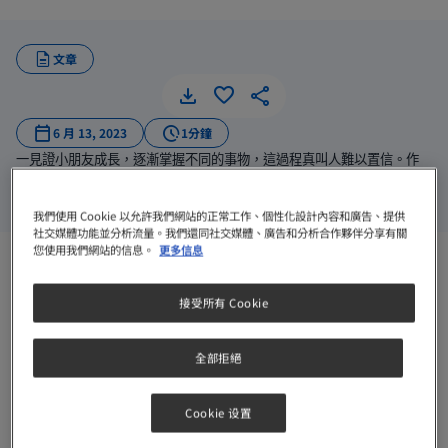
文章
6 月 13, 2023
1分鐘
一見證小朋友成長，逐漸掌握不同的事物，這過程真叫人難以置信。作
為父母，驚歎子女所做的一切，其實，在他們學會閱讀或書寫之前，早
已掌握了一些不可或缺的能力。
我們使用 Cookie 以允許我們網站的正常工作、個性化設計內容和廣告、提供
社交媒體功能並分析流量。我們還同社交媒體、廣告和分析合作夥伴分享有關
您使用我們網站的信息。
更多信息
一見證小朋友成長，逐漸掌握不同的事物，這過程真叫人
難以置信。作為父母，驚歎子女所做的一切，其實，在他
接受所有 Cookie
們學會閱讀或書寫之前，早已掌握了一些不可或缺的能
力。
全部拒絕
執行功能是學習和認知發展(Cognitive development)的基
本要素。
Cookie 设置