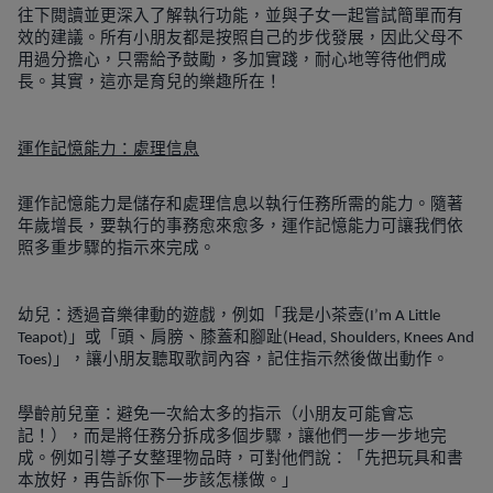
往下閲讀並更深入了解執行功能，並與子女一起嘗試簡單而有
效的建議。所有小朋友都是按照自己的步伐發展，因此父母不
用過分擔心，只需給予鼓勵，多加實踐，耐心地等待他們成
長。其實，這亦是育兒的樂趣所在！
運作記憶能力：處理信息
運作記憶能力是儲存和處理信息以執行任務所需的能力。隨著
年歲增長，要執行的事務愈來愈多，運作記憶能力可讓我們依
照多重步驟的指示來完成。
幼兒：透過音樂律動的遊戲，例如「我是小茶壺
(I’m A Little
」或「頭、肩膀、膝蓋和腳趾
Teapot)
(Head, Shoulders, Knees And
」，讓小朋友聽取歌詞內容，記住指示然後做出動作。
Toes)
學齡前兒童：避免一次給太多的指示（小朋友可能會忘
記！），而是將任務分拆成多個步驟，讓他們一步一步地完
成。例如引導子女整理物品時，可對他們說：「先把玩具和書
本放好，再告訴你下一步該怎樣做。」