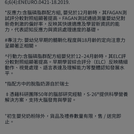
6;6(4):ENEURO.0421-18.2019.
*反應力:含腦磷脂群配方組, 嬰兒於12月齡時，其FAGAN測
試評分較對照組顯著提高。FAGAN測試通過測量嬰幼兒對
新奇刺激的偏好率，反映其快速適應及學習新資訊的能
力，代表認知反應力與資訊處理速度的基礎。
#專注力: 嬰幼兒早期的髓鞘化程度與18月齡的定向注意力
呈顯著正相關。
^行動力:含腦磷脂群配方組嬰兒於12–24月齡時，其ELC評
分較對照組顯著提高。早期學習綜合評分（ELC）反映精細
動作、視覺處理、語言表達及理解能力等整體認知發展水
平。
*指配方中的脫脂奶源自於瑞士
‡憑藉科研團隊50年的腦部研究經驗，S-26®提供科學營養
解決方案，支持大腦發育與學習。
+
初生嬰兒奶粉除外，貨品及禮券數量有限，售 / 送完即
止。