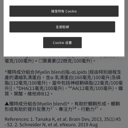
接受所有 Cookie
**智學配方指: ^Myelin blend +
母乳低聚糖HMO(2’-
◊
FL)25毫克/100毫升，非源自母乳 +
MOS(Other
#
全部拒絕
Oligosaccharides 670毫克/100毫升) + 膽鹼(30毫克/100毫
升) +
葉黃素(22微克/100毫升)。
☐
Cookie 设置
△10大腦動力成分: ^Myelin blend + ◊母乳低聚糖
HMO(2’- FL)25毫克/100毫升，非源自母乳 + #MOS
(Other Oligosaccharides 670毫克/100毫升) + ◆膽鹼(30
毫克/100毫升) + ☐葉黃素(22微克/100毫升)。
˔
^獨特成分組合(Myelin blend)指
αLipids [經由特別過程生
產的濃縮乳清蛋白，含α-乳清蛋白(160毫克/100毫升)及磷
脂(112毫克/100毫升)，當中包括神經鞘磷脂(22毫克/100毫
升)]，ºDHA(11毫克/100毫升)，ººAA(12毫克/100毫升)，鐵
質，葉酸，維他命B12。
▲獨特成分組合(Myelin blend)^，有助於髓鞘形成。髓鞘
1*
1#
2^
形成有助於提升反應力
、專注力
、行動力
。
References: 1. Tanaka K, et al. Brain Dev, 2013, 35(1):45
–52. 2. Schneider N, et al. eNeuro. 2019 Aug